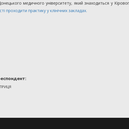
онецького медичного університету, який знаходиться у Кіровог
і проходити практику у клінічних закладах.
еспондент:
АПРИЦЯ