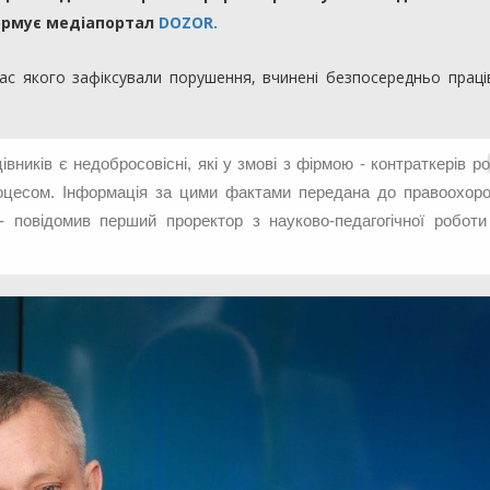
формує медіапортал
DOZOR.
 час якого зафіксували порушення, вчинені безпосередньо прац
ників є недобросовісні, які у змові з фірмою - контраткерів р
процесом. Інформація за цими фактами передана до правоохор
- повідомив перший проректор з науково-педагогічної робот