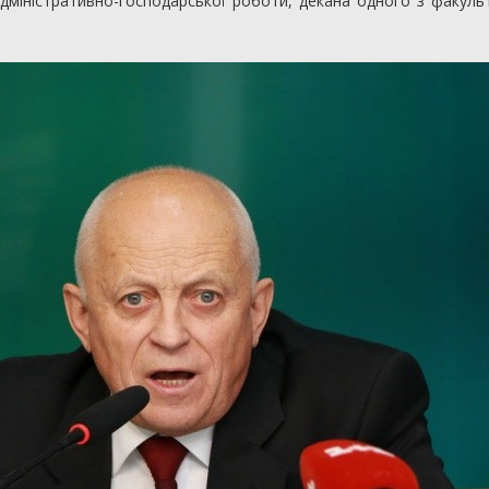
дміністративно-господарської роботи, декана одного з факуль