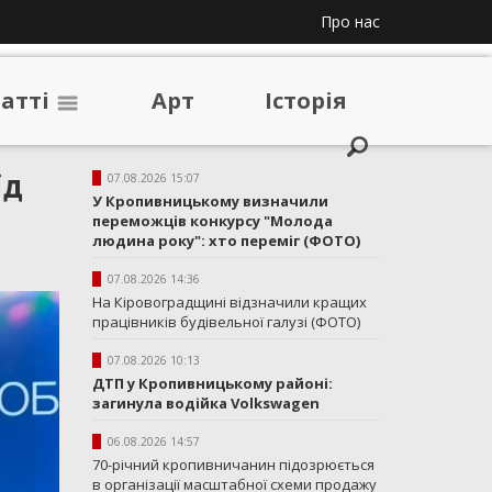
Про нас
таттi
Арт
Iсторiя
ід
07.08.2026 15:07
У Кропивницькому визначили
переможців конкурсу "Молода
людина року": хто переміг (ФОТО)
07.08.2026 14:36
На Кіровоградщині відзначили кращих
працівників будівельної галузі (ФОТО)
07.08.2026 10:13
ДТП у Кропивницькому районі:
загинула водійка Volkswagen
06.08.2026 14:57
70-річний кропивничанин підозрюється
в організації масштабної схеми продажу