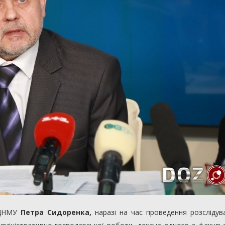
 ДНМУ
Петра Сидоренка,
наразі на час проведення розслідув