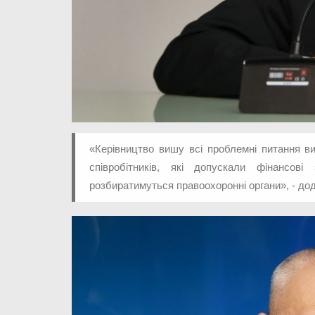
«Керівництво вишу всі проблемні питання ви
співробітників, які допускали фінансов
розбиратимуться правоохоронні органи», - до