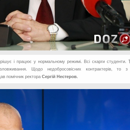
рішує і працює у нормальному режимі. Всі скарги студенти. 
і зловживання. Щодо недобросовісних контрактерів, то 
дав помічник ректора
Сергій Нестеров.