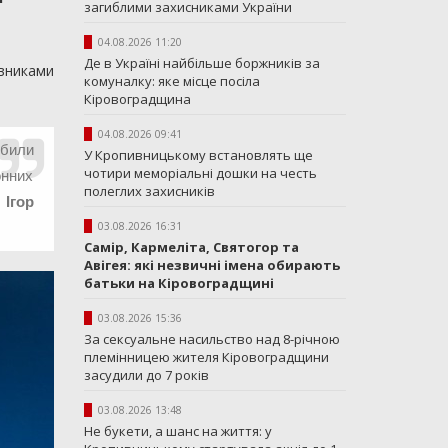
загиблими захисниками України
04.08.2026 11:20
Де в Україні найбільше боржників за
івниками
комуналку: яке місце посіла
Кіровоградщина
04.08.2026 09:41
обили
У Кропивницькому встановлять ще
чотири меморіальні дошки на честь
онних
полеглих захисників
и
Ігор
03.08.2026 16:31
Самір, Кармеліта, Святогор та
Авігея: які незвичні імена обирають
батьки на Кіровоградщині
03.08.2026 15:36
За сексуальне насильство над 8-річною
племінницею жителя Кіровоградщини
засудили до 7 років
03.08.2026 13:48
Не букети, а шанс на життя: у