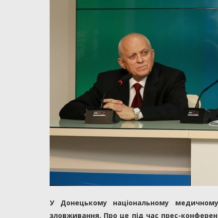
У Донецькому національному медичному 
зловживання. Про це під час прес-конферен