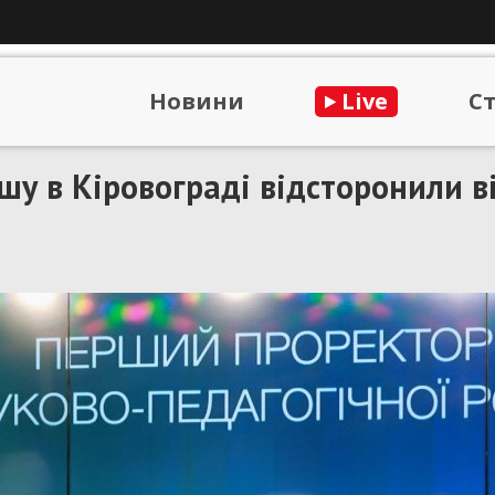
Новини
Live
С
шу в Кіровограді відсторонили в