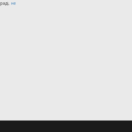
раді,
не