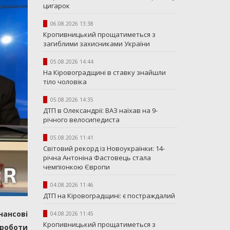
цигарок
06.08.2026 13:38
Кропивницький прощатиметься з
загиблими захисниками України
05.08.2026 14:44
На Кіровоградщині в ставку знайшли
тіло чоловіка
05.08.2026 14:35
ДТП в Олександрії: ВАЗ наїхав на 9-
річного велосипедиста
05.08.2026 11:41
Світовий рекорд із Новоукраїнки: 14-
річна Антоніна Фастовець стала
чемпіонкою Європи
04.08.2026 11:46
ДТП на Кіровоградщині: є постраждалий
ансові
04.08.2026 11:45
Кропивницький прощатиметься з
 роботи