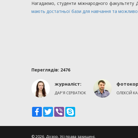
Нагадаємо, студенти міжнародного факультету Д
мають достатньої бази для навчання та можливост
Переглядiв: 2476
журналіст:
фотокор
ДАР'Я СЕРВАТЮК
ОЛЕКСІЙ К
Facebook
Twitter
Viber
Skype
© 2026, Дозор. Усi права захищенi.