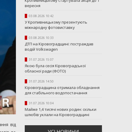
Кропивницькому стартувала акція до 1
вересня
03.08.2026 10:42
У Кропивницькому презентують
міжнародну фотовиставку
03.08.2026 10:33
ДТП на Кіровоградщині: постраждав
водій Volkswagen
31.07.2026 15:07
Якою була сесія Кіровоградської
обласної ради (ФОТО)
31.07.2026 14:50
Кіровоградщина отримала обладнання
для стабільного водопостачання
31.07.2026 10:04
Майже 1,4 тисячі нових родин: скільки
шлюбів уклали на Кіровоградщині
ання від
УСI НОВИНИ