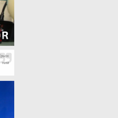
Трьох
з ним