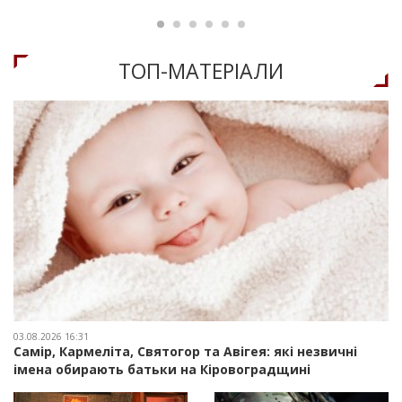
ТОП-МАТЕРIАЛИ
03.08.2026 16:31
Самір, Кармеліта, Святогор та Авігея: які незвичні
імена обирають батьки на Кіровоградщині