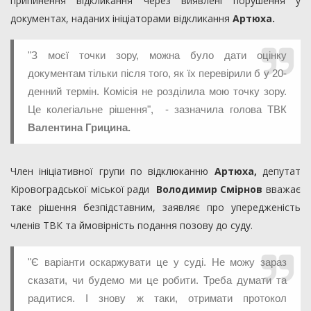
припинення відкликання через виявлені порушення у
документах, наданих ініціаторами відкликання
Артюха.
"З моєї точки зору, можна було дати оцінку
документам тільки після того, як їх перевірили б у 20-
денний термін. Комісія не розділила мою точку зору.
Це колегіальне рішення", - зазначила голова ТВК
Валентина Грицина.
Член ініціативної групи по відклюканню
Артюха,
депутат
Кіровоградської міської ради
Володимир Смірнов
вважає
таке рішення безпідставним, заявляє про упередженість
членів ТВК та ймовірність подання позову до суду.
"Є варіанти оскаржувати це у суді. Не можу зараз
сказати, чи будемо ми це робити. Треба думати та
радитися. І знову ж таки, отримати протокол