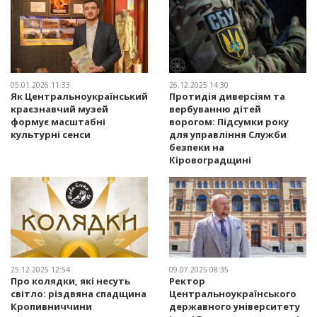
05.01.2026 11:33
26.12.2025 14:30
Як Центральноукраїнський
Протидія диверсіям та
краєзнавчий музей
вербуванню дітей
формує масштабні
ворогом: Підсумки року
культурні сенси
для управління Служби
безпеки на
Кіровоградщині
25.12.2025 12:54
09.07.2025 08:35
Про колядки, які несуть
Ректор
світло: різдвяна спадщина
Центральноукраїнського
Кропивниччини
державного університету