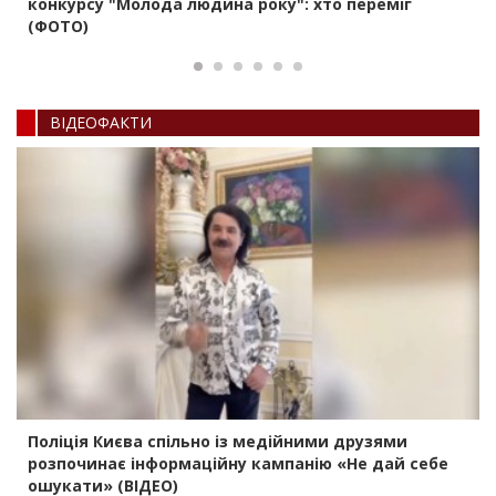
конкурсу "Молода людина року": хто переміг
(ФОТО)
ВIДЕОФАКТИ
Поліція Києва спільно із медійними друзями
розпочинає інформаційну кампанію «Не дай себе
ошукати» (ВІДЕО)