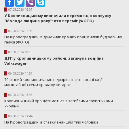
07.08.2026 15:07
У Кропивницькому визначили переможців конкурсу
"Молода людина року": хто переміг (ФОТО)
07.08.2026 14:36
На Кіровоградщині відзначили кращих працівників будівельної
галузі (ФОТО)
07.08.2026 10:13
ДТП у Кропивницькому районі: загинула водійка
Volkswagen
06.08.2026 14:57
70-річний кропивничанин підозрюється в організації
масштабної схеми продажу цигарок
06.08.2026 13:38
Кропивницький прощатиметься з загиблими захисниками
України
05.08.2026 14:44
На Кіровоградщині в ставку знайшли тіло чоловіка