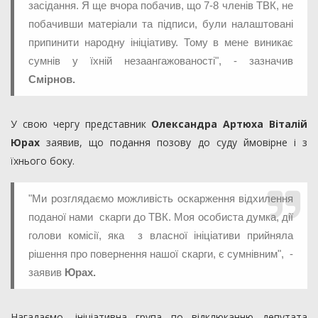
засідання. Я ще вчора побачив, що 7-8 членів ТВК, не
побачивши матеріали та підписи, були налаштовані
припинити народну ініціативу. Тому в мене виникає
сумнів у їхній незаангажованості", - зазначив
Смірнов.
У свою чергу представник
Олександра Артюха Віталій
Юрах
заявив, що подання позову до суду ймовірне і з
їхнього боку.
"Ми розглядаємо можливість оскарження відхилення
поданої нами скарги до ТВК. Моя особиста думка, дії
голови комісії, яка з власної ініціативи прийняла
рішення про повернення нашої скарги, є сумнівним", -
заявив
Юрах.
Нагадаємо, ініціативна група по відклюканню депутата