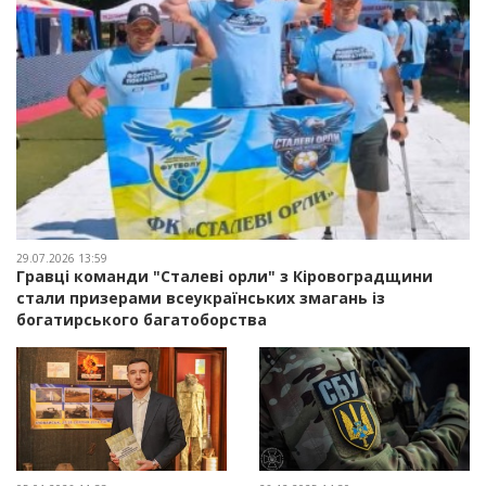
29.07.2026 13:59
Гравці команди "Сталеві орли" з Кіровоградщини
стали призерами всеукраїнських змагань із
богатирського багатоборства