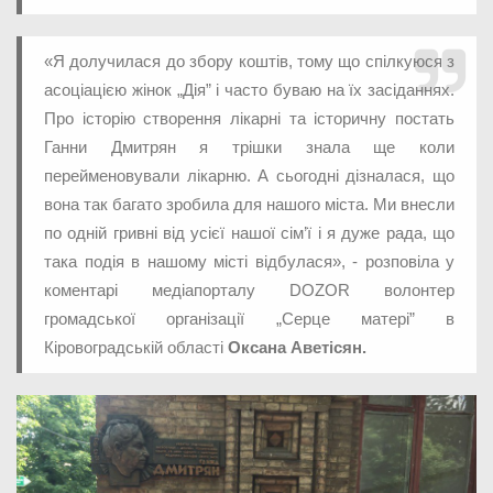
«Я долучилася до збору коштів, тому що спілкуюся з
асоціацією жінок „Дія” і часто буваю на їх засіданнях.
Про історію створення лікарні та історичну постать
Ганни Дмитрян я трішки знала ще коли
перейменовували лікарню. А сьогодні дізналася, що
вона так багато зробила для нашого міста. Ми внесли
по одній гривні від усієї нашої сім’ї і я дуже рада, що
така подія в нашому місті відбулася», - розповіла у
коментарі медіапорталу DOZOR волонтер
громадської організації „Серце матері” в
Кіровоградській області
Оксана Аветісян.