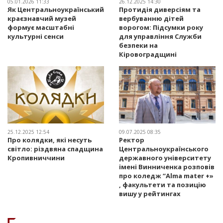
05.01.2026 11:33
26.12.2025 14:30
Як Центральноукраїнський
Протидія диверсіям та
краєзнавчий музей
вербуванню дітей
формує масштабні
ворогом: Підсумки року
культурні сенси
для управління Служби
безпеки на
Кіровоградщині
25.12.2025 12:54
09.07.2025 08:35
Про колядки, які несуть
Ректор
світло: різдвяна спадщина
Центральноукраїнського
Кропивниччини
державного університету
імені Винниченка розповів
про коледж “Alma mater +»
, факультети та позицію
вишу у рейтингах