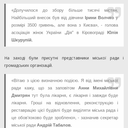
«Долучилося до збору більше тисячі містян.
Найбільший внесок був від дівчини
Ірини Волчко
у
розмірі 3500 гривень, але вона з Києва», - голова
асоціація жінок України „Дія” в Кіровограді
Юлія
Шкурупій.
На заході були присутні представники міської ради і
громадських організацій.
«Вітаю з цією визначною подією. Я від імені міської
ради кажу, що за заповітом
Анни Михайлівни
Дмитрян
тут була лікарня, є лікарня і завжди буде
лікарня. Гроші на відновлення, реконструкцію і
реставрацію цієї будівлі буде виділяти міська рада і
це обов’язково буде зроблено», - зазначив секретар
міської ради
Андрій
Табалов.