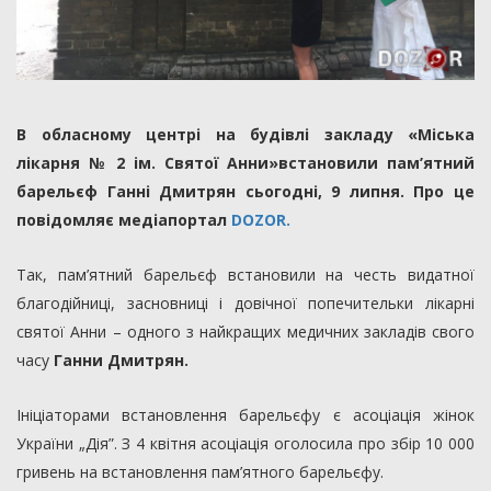
В обласному центрі на будівлі закладу «Міська
лікарня № 2 ім. Святої Анни»встановили пам’ятний
барельєф Ганні Дмитрян сьогодні, 9 липня. Про це
повідомляє медіапортал
DOZOR.
Так, пам’ятний барельєф встановили на честь видатної
благодійниці, засновниці і довічної попечительки лікарні
святої Анни – одного з найкращих медичних закладів свого
часу
Ганни Дмитрян.
Ініціаторами встановлення барельєфу є асоціація жінок
України „Дія”. З 4 квітня асоціація оголосила про збір 10 000
гривень на встановлення пам’ятного барельєфу.