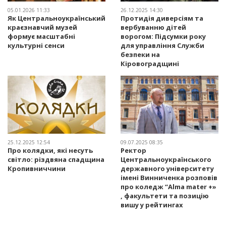
05.01.2026 11:33
26.12.2025 14:30
Як Центральноукраїнський
Протидія диверсіям та
краєзнавчий музей
вербуванню дітей
формує масштабні
ворогом: Підсумки року
культурні сенси
для управління Служби
безпеки на
Кіровоградщині
25.12.2025 12:54
09.07.2025 08:35
Про колядки, які несуть
Ректор
світло: різдвяна спадщина
Центральноукраїнського
Кропивниччини
державного університету
імені Винниченка розповів
про коледж “Alma mater +»
, факультети та позицію
вишу у рейтингах