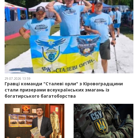
29.07.2026 13:59
Гравці команди "Сталеві орли" з Кіровоградщини
стали призерами всеукраїнських змагань із
богатирського багатоборства