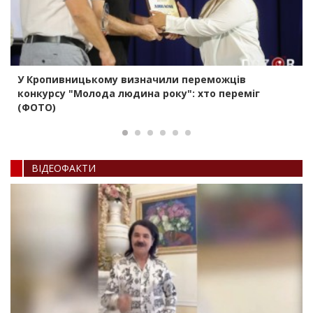
У Кропивницькому визначили переможців
конкурсу "Молода людина року": хто переміг
(ФОТО)
ВIДЕОФАКТИ