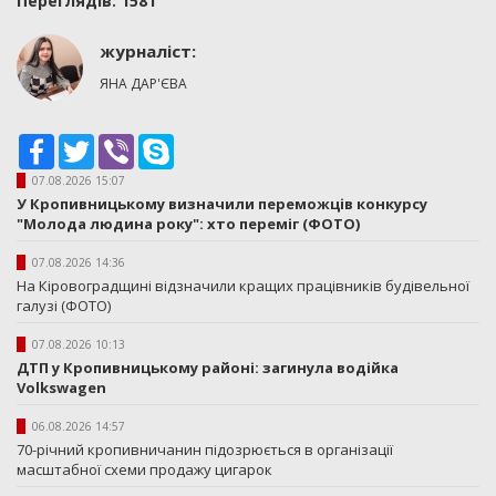
Переглядiв: 1581
журналіст:
ЯНА ДАР'ЄВА
Facebook
Twitter
Viber
Skype
07.08.2026 15:07
У Кропивницькому визначили переможців конкурсу
"Молода людина року": хто переміг (ФОТО)
07.08.2026 14:36
На Кіровоградщині відзначили кращих працівників будівельної
галузі (ФОТО)
07.08.2026 10:13
ДТП у Кропивницькому районі: загинула водійка
Volkswagen
06.08.2026 14:57
70-річний кропивничанин підозрюється в організації
масштабної схеми продажу цигарок