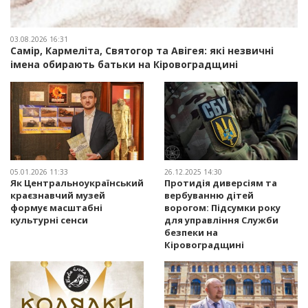
03.08.2026 16:31
Самір, Кармеліта, Святогор та Авігея: які незвичні
імена обирають батьки на Кіровоградщині
05.01.2026 11:33
26.12.2025 14:30
Як Центральноукраїнський
Протидія диверсіям та
краєзнавчий музей
вербуванню дітей
формує масштабні
ворогом: Підсумки року
культурні сенси
для управління Служби
безпеки на
Кіровоградщині