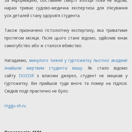
За інформацією, обставини смерті хлопця поки не відомі,
наразі триває судово-медична експертиза для з’ясування
усіх деталей стану здоров’я студента.
Також призначено гістологічну експертизу, яка триватиме
протягом місяця. Після цього стане відомо, здійснив юнак
самогубство або ж сталося вбивство.
Нагадаємо,
минулого тижня у гуртожитку льотної академії
знайшли мертвим студента вишу.
Як стало відомо
сайту
DOZOR
з власних джерел, студент не мешкав у
гуртожитку. Він прийшов туди вночі та помер на підлозі.
Свідків події практично не було.
mggu-sh.ru