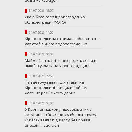
водій Volkswagen
31.07.2026 15:07
Якою була сесія Кіровоградської
обласної ради (ФОТО)
31.07.2026 14:50
Кіровоградщина отримала обладнання
для стабільного водопостачання
31.07.2026 10:04
Майже 1,4 тисячі нових родин: скільки
шлюбів уклали на Кіровоградщині
31.07.2026 09:53
Не здетонувала після атаки: на
Кіровоградщині знищили бойову
частину російського дрона
30.07.2026 16:00
У Кропивницькому підозрюваних у
катуванні військовослужбовців полку
«Скеля» взяли під варту без права
внесення застави