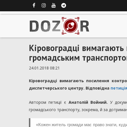
Кіровоградці вимагають
громадським транспорт
24.01.2018 08:21
Кіровоградці вимагають посилення конт
диспетчерського центру. Відповідна
петиці
Автором петиції є
Анатолій Войний.
У докуме
громадського транспорту, зокрема, й за дотриман
«Кожен житель громади має право знати, куди