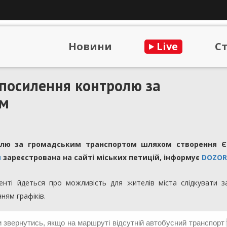
Новини
Live
С
 посилення контролю за
ом
ролю за громадським транспортом шляхом створення Є
я
зареєстрована на сайті міських петицій, інформує
DOZOR
нті йдеться про можливість для жителів міста слідкувати з
ням графіків.
 звернутись, якщо на маршруті відсутній автобусний транспорт 