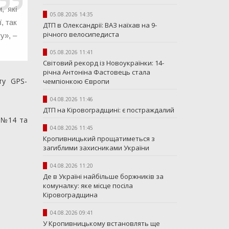
, які
05.08.2026 14:35
, так
ДТП в Олександрії: ВАЗ наїхав на 9-
річного велосипедиста
у», –
05.08.2026 11:41
Світовий рекорд із Новоукраїнки: 14-
річна Антоніна Фастовець стала
ту GPS-
чемпіонкою Європи
04.08.2026 11:46
ДТП на Кіровоградщині: є постраждалий
 №14 та
04.08.2026 11:45
Кропивницький прощатиметься з
загиблими захисниками України
04.08.2026 11:20
Де в Україні найбільше боржників за
комуналку: яке місце посіла
Кіровоградщина
04.08.2026 09:41
У Кропивницькому встановлять ще