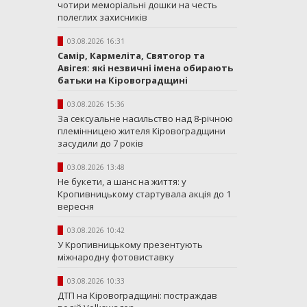
чотири меморіальні дошки на честь
полеглих захисників
03.08.2026 16:31
Самір, Кармеліта, Святогор та
Авігея: які незвичні імена обирають
батьки на Кіровоградщині
03.08.2026 15:36
За сексуальне насильство над 8-річною
племінницею жителя Кіровоградщини
засудили до 7 років
03.08.2026 13:48
Не букети, а шанс на життя: у
Кропивницькому стартувала акція до 1
вересня
03.08.2026 10:42
У Кропивницькому презентують
міжнародну фотовиставку
03.08.2026 10:33
ДТП на Кіровоградщині: постраждав