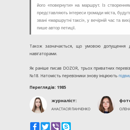
його «повернути» на маршрут. Із створенням
представляють інтереси громади міста, будуть
звані «маршрутні таксі», у вечірній час та ви
пише автор петиції.
Також зазначається, що умовою допущення д
навігаторами.
Як раніше писав DOZOR, трьох приватних переві
№18. Натомість перевізники знову ініціюють
підвищ
Переглядiв: 1985
журналіст:
фот
АНАСТАСІЯ ПАНЧЕНКО
ОЛЕН
Facebook
Twitter
Viber
Skype