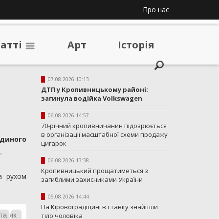
Про нас
таттi
Арт
Iсторiя
07.08.2026 10:13
ДТП у Кропивницькому районі:
загинула водійка Volkswagen
06.08.2026 14:57
70-річний кропивничанин підозрюється
в організації масштабної схеми продажу
диного
цигарок
.
06.08.2026 13:38
Кропивницький прощатиметься з
а рухом
загиблими захисниками України
05.08.2026 14:44
На Кіровоградщині в ставку знайшли
та як
тіло чоловіка