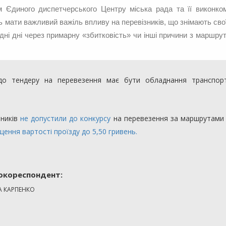
 Єдиного диспетчерського Центру міська рада та її виконком
 мати важливий важіль впливу на перевізників, що знімають свої
хідні дні через примарну «збитковість» чи інші причини з маршрут
о тендеру на перевезення має бути обладнання транспор
зників
не допустили до конкурсу
на перевезення за маршрутами
ення вартості проїзду до 5,50 гривень.
окореспондент:
А КАРПЕНКО