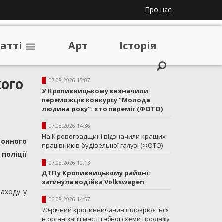
Про нас
таттi
Арт
Iсторiя
кого
07.08.2026 15:07
У Кропивницькому визначили
переможців конкурсу "Молода
людина року": хто переміг (ФОТО)
07.08.2026 14:36
На Кіровоградщині відзначили кращих
йонного
працівників будівельної галузі (ФОТО)
поліції
07.08.2026 10:13
ДТП у Кропивницькому районі:
загинула водійка Volkswagen
заходу у
06.08.2026 14:57
70-річний кропивничанин підозрюється
в організації масштабної схеми продажу