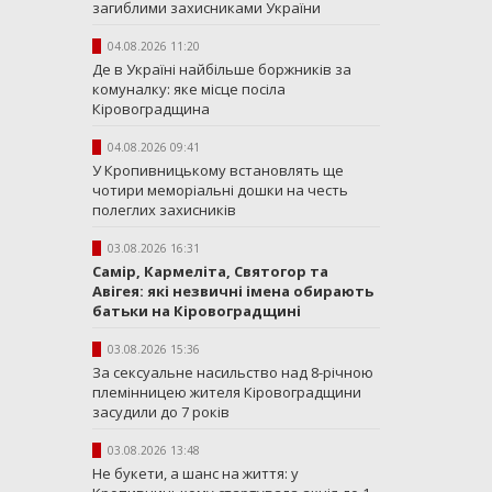
загиблими захисниками України
04.08.2026 11:20
Де в Україні найбільше боржників за
комуналку: яке місце посіла
Кіровоградщина
04.08.2026 09:41
У Кропивницькому встановлять ще
чотири меморіальні дошки на честь
полеглих захисників
03.08.2026 16:31
Самір, Кармеліта, Святогор та
Авігея: які незвичні імена обирають
батьки на Кіровоградщині
03.08.2026 15:36
За сексуальне насильство над 8-річною
племінницею жителя Кіровоградщини
засудили до 7 років
03.08.2026 13:48
Не букети, а шанс на життя: у