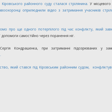
 Кіровського районного суду сталася стрілянина.
У місцевого
авоохоронці оприлюднили відео з затримання учасників стріл
домо про ще одного потерпілого під час конфлікту, який зав
ї допомоги самостійно через поранення ніг.
 Сергія Кондрашенка, при затриманні підозрюваних у за
.
ство, який стався під Кіровським районним судом, конфлікту