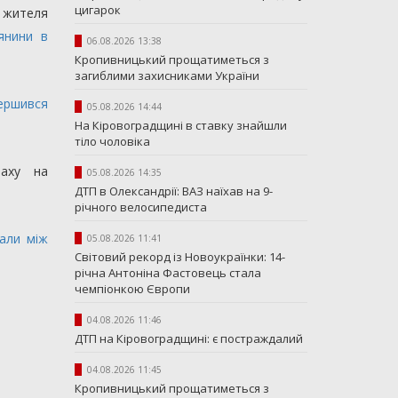
цигарок
 жителя
янини в
06.08.2026 13:38
Кропивницький прощатиметься з
загиблими захисниками України
ершився
05.08.2026 14:44
На Кіровоградщині в ставку знайшли
тіло чоловіка
маху на
05.08.2026 14:35
ДТП в Олександрії: ВАЗ наїхав на 9-
річного велосипедиста
вали між
05.08.2026 11:41
Світовий рекорд із Новоукраїнки: 14-
річна Антоніна Фастовець стала
чемпіонкою Європи
04.08.2026 11:46
ДТП на Кіровоградщині: є постраждалий
04.08.2026 11:45
Кропивницький прощатиметься з