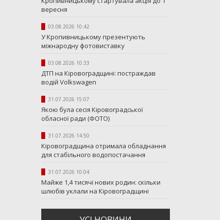
Кропивницькому стартувала акція до 1
вересня
03.08.2026 10:42
У Кропивницькому презентують
міжнародну фотовиставку
03.08.2026 10:33
ДТП на Кіровоградщині: постраждав
водій Volkswagen
31.07.2026 15:07
Якою була сесія Кіровоградської
обласної ради (ФОТО)
31.07.2026 14:50
Кіровоградщина отримала обладнання
для стабільного водопостачання
31.07.2026 10:04
Майже 1,4 тисячі нових родин: скільки
шлюбів уклали на Кіровоградщині
УСI НОВИНИ