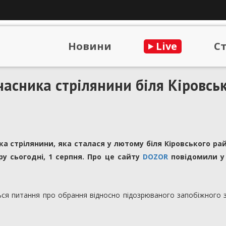
Новини
Live
С
часника стрілянини біля Кіровсь
а стрілянини, яка сталася у лютому біля Кіровського ра
у сьогодні, 1 серпня. Про це сайту
DOZOR
повідомили у 
ься питання про обрання відносно підозрюваного запобіжного 