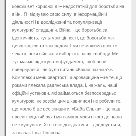
коефіцієнт корисної дії– недостатній для боротьби на
війні. Я відчуваю свою силу в інформаційній
діяльності і в дослідженні та популяризації
культурної спадщини. Війна – це боротьба за
ідентичність, культурні цінності, це боротьба між
цивілізацією та занепадом. І ми не можемо просто
чекати, поки військові виборють нашу свободу. Ми
тут маємо підготувати фундамент, щоб вони
повернулися і не було питань «Какая разніца?».
Комплекси меншовартості, шароварщина –це те, що
роками плекала радянська влада, і, на жаль, наші
офіційні установи, які займаються безпосередньо
культурою, не зовсім цим цікавилися і не робили те,
що могло б це все знищити. «Баба Єлька» - це наш
просвітницький рух і ми намагаємося нікого до нього
не змушувати. Хто хоче доєднатися – доєднується, -
зазначає Інна Тільнова.