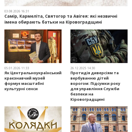
03.08.2026 16:31
Самір, Кармеліта, Святогор та Авігея: які незвичні
імена обирають батьки на Кіровоградщині
05.01.2026 11:33
26.12.2025 14:30
Як Центральноукраїнський
Протидія диверсіям та
краєзнавчий музей
вербуванню дітей
формує масштабні
ворогом: Підсумки року
культурні сенси
для управління Служби
безпеки на
Кіровоградщині