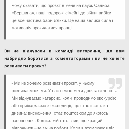
можу сказати, що проєкт в мене на паузі. Садиба
«Вершина», наші подорожі сімейні до війни, вибіки –
це все частина баби Єльки. Це наша велика сила і
мотивація прокидатися вранці.
Ви не відчували в команді вигорання, що вам
набридло боротися з коментаторами і ви не хочете
розвивати проєкт?
- Ми не хочемо розвивати проєкт, у ньому
розвиваємося ми. У нас немає мети досягати чогось.
Ми відчуваємо катарсис, коли проводимо екскурсію
або приїжджаємо з експедиції, що стається така
дивина: виснаження стає поштовхом до якогось
наповнення. Колись мій тато вчив, що кращий
відпочинок –це зміна роботи. Коли я втомлююся від