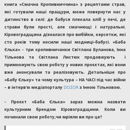
книга «Смачна Кропивниччина» з рецептами страв,
які готували наші пращури, може повернути нас у
дитинство в селі: де бабуся плекала хліб у печі, де
страви були прості, але смачнющі і натуральні.
Кіровоградщина дізналася про вибійки, керсетки, які
сто років тому носили наші модниці-бабусі. «Баба
Єлька» - три кропивничанки Світлана Буланова, Інна
Тільнова та Світлана Листюк продовжують і
примножують свою роботу у нових проєктах, які вони
вже анонсували та реалізовують. Детальніше про
«Бабу Єльку» та чому культура – НА ЧАСІ під час війни
– в інтерв’ю медіапорталу
DOZOR
з Інною Тільновою.
- Проєкт «Баба Єлька» зараз можна назвати
культурним брендом Кіровоградщини. Коли ви
починали свою роботу,чи мріяли ви про це?