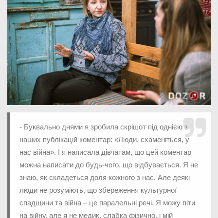
- Буквально днями я зробила скрішот під однією з
наших публікацій коментар: «Люди, схаменіться, у
нас війна». І я написала дівчатам, що цей коментар
можна написати до будь-чого, що відбувається. Я не
знаю, як складеться доля кожного з нас. Але деякі
люди не розуміють, що збереження культурної
спадщини та війна – це паралельні речі. Я можу піти
на війну, але я не медик, слабка фізично, і мій