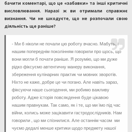
бачити коментарі, що це «забавки» та інші критичні
висловлювання. Наразі ж ви отримали справжнє
визнання. Чи не шкодуєте, що не розпочали свою
діяльність ще раніше?
- Ми б ніколи не почали цю роботу вчасно. Мабуть, і
нашим попереднім поколінням говорили про щось, що
вони могли б почати раніше. Я розумію, що ми дуже
рідко фіксуємо автентичну манеру виконання,
збереження кулінарних практик чи мовних зворотів.
Ніхто не каже, добре це чи погано. Але навіть зараз,
фіксуючи наше сьогодення, ми робимо важливу
роботу. Адже історія повсякдення буде цікавою
нашим правнукам. Так само, як і те, що ми їмо під час
війни, колись може зацікавити гастродослідників. Нам
говорили , що ми спізнилися. Але останнім часом ми
чуємо дедалі менше критики щодо предмету нашої