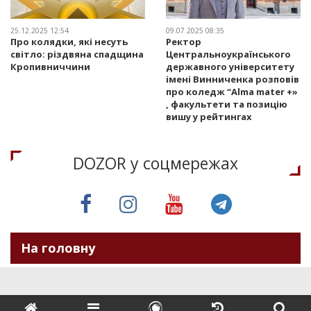
25.12.2025 12:54
09.07.2025 08:35
Про колядки, які несуть
Ректор
світло: різдвяна спадщина
Центральноукраїнського
Кропивниччини
державного університету
імені Винниченка розповів
про коледж “Alma mater +»
, факультети та позицію
вишу у рейтингах
DOZOR у соцмережах
На головну