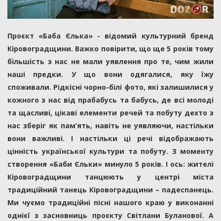
Проєкт «Баба Єлька» - відомий культурний бренд
Кіровоградщини. Важко повірити, що ще 5 років тому
більшість з нас не мали уявлення про те, чим жили
наші предки. У що вони одягалися, яку їжу
споживали. Рідкісні чорно-білі фото, які залишилися у
кожного з нас від прабабусь та бабусь, де всі молоді
та щасливі, цікаві елементи речей та побуту дехто з
нас зберіг як пам’ять, навіть не уявляючи, настільки
вони важливі. І настільки ці речі відображають
цінність української культури та побуту. З моменту
створення «Баби Єльки» минуло 5 років. І ось: жителі
Кіровоградщини танцюють у центрі міста
традиційний танець Кіровоградщини – падеспанець.
Ми чуємо традиційні пісні нашого краю у виконанні
однієї з засновниць проєкту Світлани Буланової. А