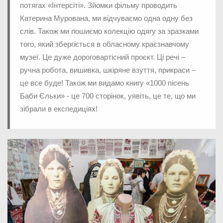
потягах «Інтерсіті». Зйомки фільму проводить
Катерина Мурована, ми відчуваємо одна одну без
слів. Також ми пошиємо колекцію одягу за зразками
того, який збергіється в обласному краєзнавчому
музеї. Це дуже дороговартісний проєкт. Ці речі –
ручна робота, вишивка, шкіряне взуття, прикраси –
це все буде! Також ми видамо книгу «1000 пісень
Баби Єльки» - це 700 сторінок, уявіть, це те, що ми
зібрали в експедиціях!