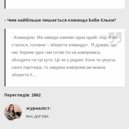
- Чим найбільше пишається команда Баби Єльки?
- Командою. Ми завжди кажемо одна одній: «Що б не
сталося, головне – зберегти команду». Я думаю, що
нас береже ідея і ми готові іти на компроміси,
обходити гострі кути. Це як у родині. Коли ти цінуєш
свого партнера, то завдяки компромісам можна
зберегти її…
Переглядiв: 2862
журналіст:
ЯНА ДАР'ЄВА