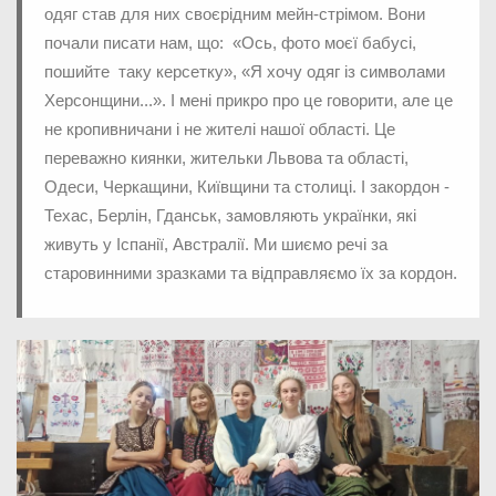
одяг став для них своєрідним мейн-стрімом. Вони
почали писати нам, що: «Ось, фото моєї бабусі,
пошийте таку керсетку», «Я хочу одяг із символами
Херсонщини...». І мені прикро про це говорити, але це
не кропивничани і не жителі нашої області. Це
переважно киянки, жительки Львова та області,
Одеси, Черкащини, Київщини та столиці. І закордон -
Техас, Берлін, Гданськ, замовляють українки, які
живуть у Іспанії, Австралії. Ми шиємо речі за
старовинними зразками та відправляємо їх за кордон.