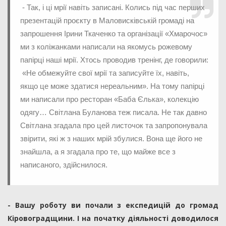
- Так, і ці мрії навіть записані. Колись під час перших
презентацій проєкту в Маловисківській громаді на
запрошення Ірини Ткаченко та організації «Хмарочос»
ми з коліжанками написали на якомусь рожевому
папірці наші мрії. Хтось проводив тренінг, де говорили:
«Не обмежуйте свої мрії та записуйте їх, навіть,
якщо це може здатися нереальним». На тому папірці
ми написали про ресторан «Баба Єлька», колекцію
одягу… Світлана Буланова теж писала. Не так давно
Світлана згадала про цей листочок та запропонувала
звірити, які ж з наших мрій збулися. Вона ще його не
знайшла, а я згадала про те, що майже все з
написаного, здійснилося.
- Вашу роботу ви почали з експедицій до громад
Кіровоградщини. І на початку діяльності доводилося