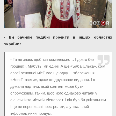
- Ви бачили подібні проєкти в інших областях
України?
- Та не знаю, щоб так комплексно… І довго без
грошей)). Мабуть, ми єдині. А ще «Баба Єлька», крім
своєї основної місії має ще одну – збереження
«Нової газети», адже це друковане видання. І я
думала над тим, який контент може бути
спроможним, таким, щоб його однаково читали у
сільській та міській місцевості і він був би унікальним.
І це не переписані прес-релізи, а унікальний
інформаційний продукт.