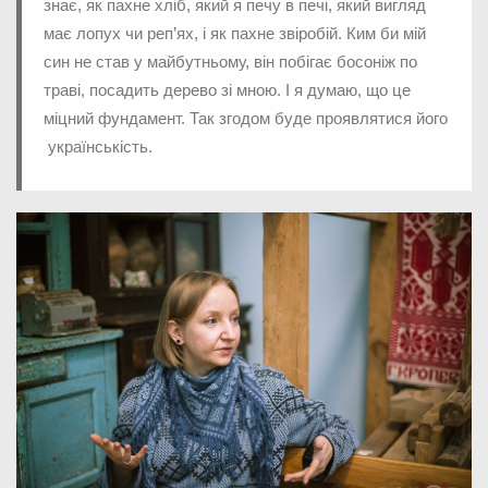
знає, як пахне хліб, який я печу в печі, який вигляд
має лопух чи реп’ях, і як пахне звіробій. Ким би мій
син не став у майбутньому, він побігає босоніж по
траві, посадить дерево зі мною. І я думаю, що це
міцний фундамент. Так згодом буде проявлятися його
українськість.