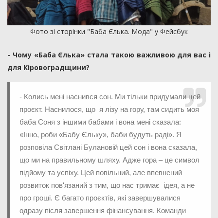
Фото зі сторінки "Баба Єлька. Мода" у Фейсбук
- Чому «Баба Єлька» стала такою важливою для вас і
для Кіровоградщини?
- Колись мені наснився сон. Ми тільки придумали цей
проєкт. Наснилося, що я лізу на гору, там сидить моя
баба Соня з іншими бабами і вона мені сказала:
«Інно, роби «Бабу Єльку», баби будуть раді». Я
розповіла Світлані Булановій цей сон і вона сказала,
що ми на правильному шляху. Адже гора – це символ
підйому та успіху. Цей повільний, але впевнений
розвиток пов'язаний з тим, що нас тримає ідея, а не
про гроші. Є багато проєктів, які завершувалися
одразу після завершення фінансування. Команди