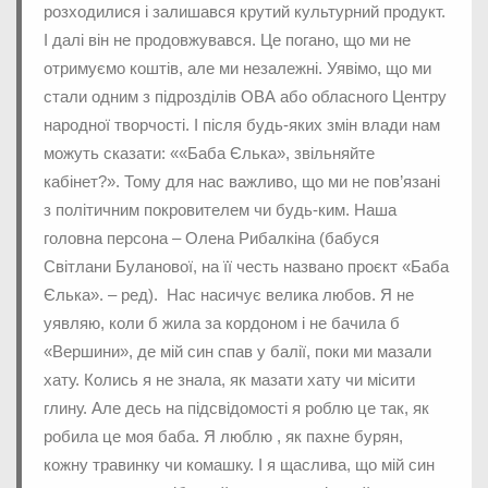
розходилися і залишався крутий культурний продукт.
І далі він не продовжувався. Це погано, що ми не
отримуємо коштів, але ми незалежні. Уявімо, що ми
стали одним з підрозділів ОВА або обласного Центру
народної творчості. І після будь-яких змін влади нам
можуть сказати: ««Баба Єлька», звільняйте
кабінет?». Тому для нас важливо, що ми не пов’язані
з політичним покровителем чи будь-ким. Наша
головна персона – Олена Рибалкіна (бабуся
Світлани Буланової, на її честь названо проєкт «Баба
Єлька». – ред). Нас насичує велика любов. Я не
уявляю, коли б жила за кордоном і не бачила б
«Вершини», де мій син спав у балії, поки ми мазали
хату. Колись я не знала, як мазати хату чи місити
глину. Але десь на підсвідомості я роблю це так, як
робила це моя баба. Я люблю , як пахне бурян,
кожну травинку чи комашку. І я щаслива, що мій син