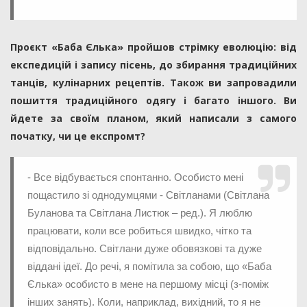
Проєкт «Баба Єлька» пройшов стрімку еволюцію: від
експедицій і запису пісень, до збирання традиційних
танців, кулінарних рецептів. Також ви запровадили
пошиття традиційного одягу і багато іншого. Ви
йдете за своїм планом, який написали з самого
початку, чи це експромт?
- Все відбувається спонтанно. Особисто мені
пощастило зі однодумцями - Світланами (Світлана
Буланова та Світлана Листюк – ред.). Я люблю
працювати, коли все робиться швидко, чітко та
відповідально. Світлани дуже обовязкові та дуже
віддані ідеї. До речі, я помітила за собою, що «Баба
Єлька» особисто в мене на першому місці (з-поміж
інших занять). Коли, наприклад, вихідний, то я не