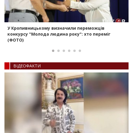
У Кропивницькому визначили переможців
конкурсу "Молода людина року": хто переміг
(ФОТО)
ВIДЕОФАКТИ