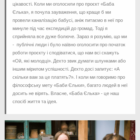
цікавості. Коли ми оголосили про проєкт «Баба
Єлька», я почула зауваження, що краще б ми
провели каналізацію бабусі, аніж питаємо в неї про
минуле під час експедицій до громад. Тоді я
сприйняла все дуже болюче. Зараз я розумію, що ми
- публічні люди і було наївно оголосити про початок
роботи проєкту і сподіватися, що нам всі скажуть
«Ой, які молодці». Дехто звик думати шлунками або
іншим мірилом успішності. Дехто досі запитує: «А
скільки вам за це платять?». І коли ми говоримо про
філософську мету «Баби Єльки», багато людей в неї
досить не вірять. Власне, «Баба Єлька» - це наш
спосіб життя та ідея.