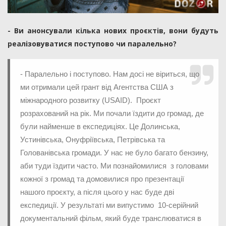
- Ви анонсували кілька нових проєктів, вони будуть
реалізовуватися поступово чи паралельно?
- Паралельно і поступово. Нам досі не віриться, що
ми отримали цей грант від Агентства США з
міжнародного розвитку (USAID). Проєкт
розрахований на рік. Ми почали їздити до громад, де
були найменше в експедиціях. Це Долинська,
Устинівська, Онуфріївська, Петрівська та
Голованівська громади. У нас не було багато бензину,
аби туди їздити часто. Ми познайомилися з головами
кожної з громад та домовилися про презентації
нашого проєкту, а після цього у нас буде дві
експедиції. У результаті ми випустимо 10-серійний
документальний фільм, який буде транслюватися в