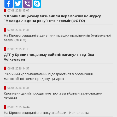
Facebook
Twitter
Viber
Skype
07.08.2026 15:07
У Кропивницькому визначили переможців конкурсу
"Молода людина року": хто переміг (ФОТО)
07.08.2026 14:36
На Кіровоградщині відзначили кращих працівників будівельної
галузі (ФОТО)
07.08.2026 10:13
ДТП у Кропивницькому районі: загинула водійка
Volkswagen
06.08.2026 14:57
70-річний кропивничанин підозрюється в організації
масштабної схеми продажу цигарок
06.08.2026 13:38
Кропивницький прощатиметься з загиблими захисниками
України
05.08.2026 14:44
На Кіровоградщині в ставку знайшли тіло чоловіка