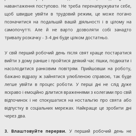
навантаження поступово. Не треба перенапружувати себе,
щоб швидше увійти в трудовий режим, це може погано
позначитися на подальшій вашій діяльності і в цілому на
самопочутті. Але й не варто дозволяти собі занадто
тривалу розкачку - 3-4 дні буде цілком достатньо.
У свій перший робочий день після свят краще постаратися
вийти з дому раніше і пройтися деякий час пішки, подихати і
насолодитися ранковим повітрям. Прийшовши на роботу,
бажано відразу ж зайнятися улюбленою справою, так буде
легше увійти в процес роботи. У перші дні не слід дуже
яскраво і емоційно ділитися враженнями з колегами про свій
відпочинок і не спокушатися на ностальгію про свята або
відпустку в соціальних мережах. Найкраще це зробити дні
через два.
3. Влаштовуйте перерви.
У перший робочий день не