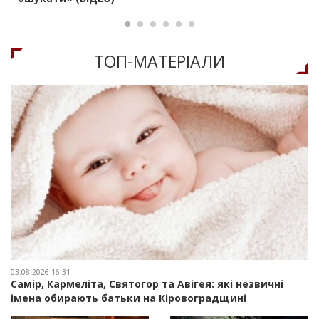
ТОП-МАТЕРIАЛИ
03.08.2026 16:31
Самір, Кармеліта, Святогор та Авігея: які незвичні
імена обирають батьки на Кіровоградщині