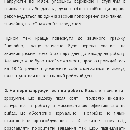
напружити всі м'язи, упершись верхівкою і ступнями в
спинки ліжка або дивана, дуже навіть потрібно: ця вправа
рекомендується як один із засобів прискорення засипання. І,
звичайно, ніякої важкої їжі перед сном.
Підйом теж краще повернути до звичного графіку.
Звичайно, краще завчасно було перелаштуватися на
звичний режим, хоча б за пару днів до виходу на роботу.
Але якщо ж не було такої можливості, просто прокидайтеся
на 10-15 раніше і дозвольте собі «поніжитися в ліжку»,
налаштуватися на позитивний робочий день.
2. Не перенапружуйтеся на роботі.
Важливо прийняти і
зрозуміти, що відразу після свят і тривалих вихідних,
зануритися в роботу з максимальною ефективністю не
вийде. Це абсолютно нормально. Потрібне не тільки
психологічне «розгойдування», а й фізичне, тому слід
розставляти пріоритетні завдання так, щоб підвищувати