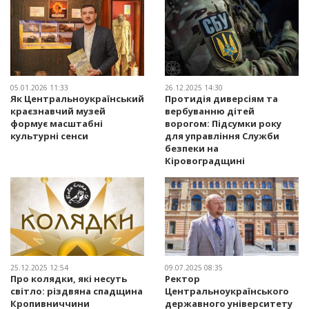
05.01.2026 11:33
26.12.2025 14:30
Як Центральноукраїнський
Протидія диверсіям та
краєзнавчий музей
вербуванню дітей
формує масштабні
ворогом: Підсумки року
культурні сенси
для управління Служби
безпеки на
Кіровоградщині
25.12.2025 12:54
09.07.2025 08:35
Про колядки, які несуть
Ректор
світло: різдвяна спадщина
Центральноукраїнського
Кропивниччини
державного університету