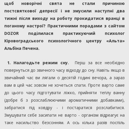
щоб новорічні свята не стали причиною
постсвяткової депресії і не змусили наступні два
тижні після виходу на роботу прокидатися вранці в
поганому настрої? Практичними порадами з сайтом
DOZOR поділилася практикуючий психолог
Кіровоградського психологічного центру «Альта»
Альбіна Печена.
1. Налагодьте режим сну.
Перш за все необхідно
повернуться до звичного часу відходу до сну. Навіть якщо в
звичайний час ви лягали о десятій годині вечора, а зараз
вам в цей час зовсім не хочеться спати. Проте варто саме
до цього часу підготувати ліжко, прийняти теплу ванну
(добре б з розслаблюючими ароматичними добавками),
забратися під ковдру - і постаратися розслабитися.
Змушувати себе засипати не варто - організм відреагує на
таке насильство безсонням. А ось кілька разів поспіль