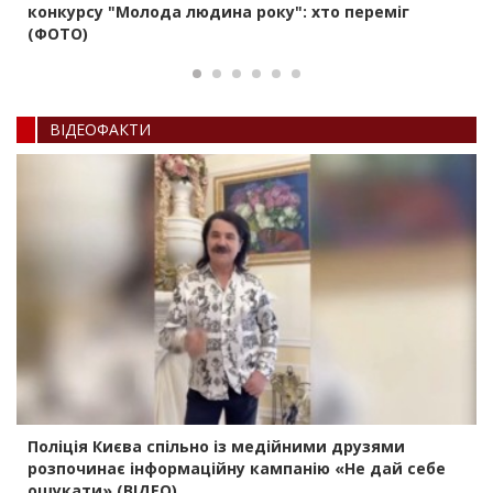
конкурсу "Молода людина року": хто переміг
(ФОТО)
ВIДЕОФАКТИ
Поліція Києва спільно із медійними друзями
розпочинає інформаційну кампанію «Не дай себе
ошукати» (ВІДЕО)