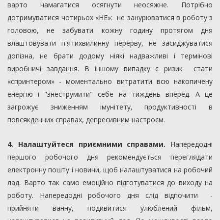
варто намагатися осягнути неосяжне. Потрібно
дотримуватися чотирьох «НЕ»: не занурюватися в роботу з
головою, не забувати кожну годину протягом дня
влаштовувати п'ятихвилинну перерву, не засиджуватися
допізна, не брати додому ніякі надважливі і термінові
виробничі завдання. В іншому випадку є ризик стати
«спринтером» - моментально витратити всю накопичену
енергію і "знеструмити" себе на тиждень вперед. А це
загрожує зниженням імунітету, продуктивності в
повсякденних справах, депресивним настроєм.
4. Налаштуйтеся приємними справами.
Напередодні
першого робочого дня рекомендується переглядати
електронну пошту і новини, щоб налаштуватися на робочий
лад. Варто так само емоційно підготуватися до виходу на
роботу. Напередодні робочого дня слід відпочити -
прийняти ванну, подивитися улюблений фільм,