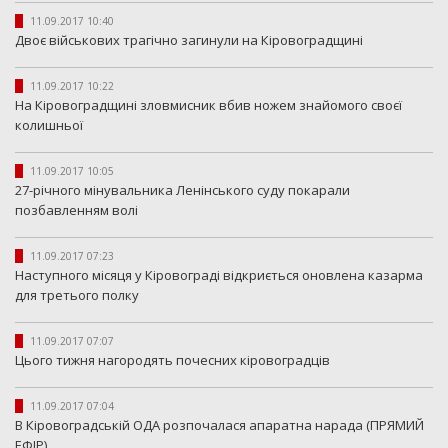
11.09.2017 10:40
Двоє військових трагічно загинули на Кіровоградщині
11.09.2017 10:22
На Кіровоградщині зловмисник вбив ножем знайомого своєї
колишньої
11.09.2017 10:05
27-річного мінувальника Ленінського суду покарали
позбавленням волі
11.09.2017 07:23
Наступного місяця у Кіровограді відкриється оновлена казарма
для третього полку
11.09.2017 07:07
Цього тижня нагородять почесних кіровоградців
11.09.2017 07:04
В Кіровоградській ОДА розпочалася апаратна нарада (ПРЯМИЙ
ЕФІР)