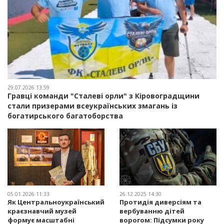
29.07.2026 13:59
Гравці команди "Сталеві орли" з Кіровоградщини
стали призерами всеукраїнських змагань із
богатирського багатоборства
05.01.2026 11:33
26.12.2025 14:30
Як Центральноукраїнський
Протидія диверсіям та
краєзнавчий музей
вербуванню дітей
формує масштабні
ворогом: Підсумки року