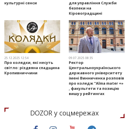
культурні сенси
для управління Служби
безпеки на
Кіровоградщині
25.12.2025 12:54
09.07.2025 08:35
Про колядки, які несуть
Ректор
світло: різдвяна спадщина
Центральноукраїнського
Кропивниччини
державного університету
імені Винниченка розповів
про коледж “Alma mater +»
, факультети та позицію
вишу у рейтингах
DOZOR у соцмережах