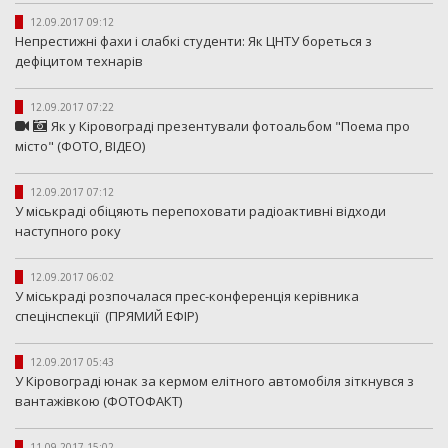
12.09.2017 09:12
Непрестижні фахи і слабкі студенти: Як ЦНТУ бореться з
дефіцитом технарів
12.09.2017 07:22
Як у Кіровограді презентували фотоальбом "Поема про
місто" (ФОТО, ВІДЕО)
12.09.2017 07:12
У міськраді обіцяють перепоховати радіоактивні відходи
наступного року
12.09.2017 06:02
У міськраді розпочалася прес-конференція керівника
спецінспекції (ПРЯМИЙ ЕФІР)
12.09.2017 05:43
У Кіровограді юнак за кермом елітного автомобіля зіткнувся з
вантажівкою (ФОТОФАКТ)
11.09.2017 15:02