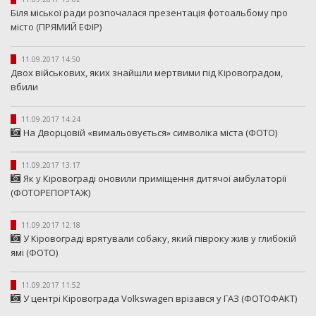
Біля міської ради розпочалася презентація фотоальбому про
місто (ПРЯМИЙ ЕФІР)
11.09.2017 14:50
Двох військових, яких знайшли мертвими під Кіровоградом,
вбили
11.09.2017 14:24
На Дворцовій «вимальовується» символіка міста (ФОТО)
11.09.2017 13:17
Як у Кіровограді оновили приміщення дитячої амбулаторії
(ФОТОРЕПОРТАЖ)
11.09.2017 12:18
У Кіровограді врятували собаку, який півроку жив у глибокій
ямі (ФОТО)
11.09.2017 11:52
У центрі Кіровограда Volkswagen врізався у ГАЗ (ФОТОФАКТ)