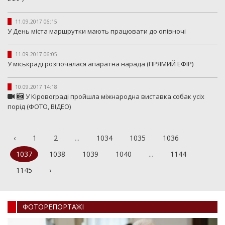
11.09.2017 06:15
У День міста маршрутки мають працювати до опівночі
11.09.2017 06:05
У міськраді розпочалася апаратна нарада (ПРЯМИЙ ЕФІР)
10.09.2017 14:18
У Кіровограді пройшла міжнародна виставка собак усіх
порід (ФОТО, ВІДЕО)
‹
1
2
...
1034
1035
1036
1037
1038
1039
1040
...
1144
1145
›
ФОТОРЕПОРТАЖI