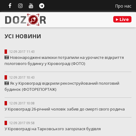
Про нас
Live
УСІ НОВИНИ
12.09.2017 11:43
Новонароджені малюки потрапили на урочисте відкриття
пологового будинку у Кіровограді (ФОТО)
12.09.2017 10:43
Як у Кіровограді відкрили реконструйований пологовий
будинок (ФОТОРЕПОРТАЖ)
12.09.2017 10:08
У Кіровограді 26-річний чоловік забив до смерті свого родича
12.09.2017 09:58
У Кіровограді на Тарковського загорілася будівля