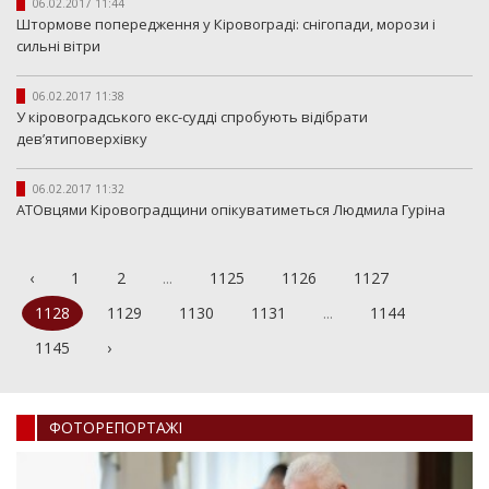
06.02.2017 11:44
Штормове попередження у Кіровограді: снігопади, морози і
сильні вітри
06.02.2017 11:38
У кіровоградського екс-судді спробують відібрати
дев’ятиповерхівку
06.02.2017 11:32
АТОвцями Кіровоградщини опікуватиметься Людмила Гуріна
‹
1
2
...
1125
1126
1127
1128
1129
1130
1131
...
1144
1145
›
ФОТОРЕПОРТАЖI