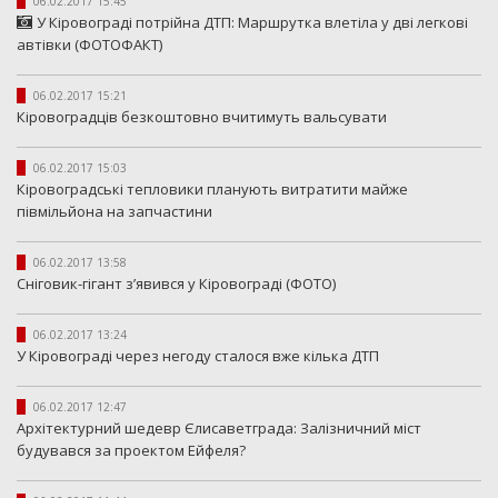
06.02.2017 15:45
У Кіровограді потрійна ДТП: Маршрутка влетіла у дві легкові
автівки (ФОТОФАКТ)
06.02.2017 15:21
Кіровоградців безкоштовно вчитимуть вальсувати
06.02.2017 15:03
Кіровоградські тепловики планують витратити майже
півмільйона на запчастини
06.02.2017 13:58
Сніговик-гігант з’явився у Кіровограді (ФОТО)
06.02.2017 13:24
У Кіровограді через негоду сталося вже кілька ДТП
06.02.2017 12:47
Архітектурний шедевр Єлисаветграда: Залізничний міст
будувався за проектом Ейфеля?