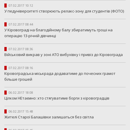
07.02.2017 10:12
У педуніверситеті створюють релакс-зону для студентів (ФОТО)
07.02.2017 08:44
У Кіровограді на благодійному балу збиратимуть гроші на
операцію 13-річній дівчинці
07.02.2017 08:36
Військовий викрав у зоні АТО вибухівку і привіз до Кіровограда
07.02.2017 08:16
Кіровоградська міськрада додаватиме до почесних грамот
більше грошей
06.02.2017 18:08
Цілком НЕтаємно: хто стягуватиме борги з кіровоградців
06.02.2017 15:48
Жителі Старої Балашівки залишаться без світла