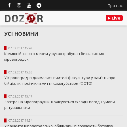
Про нас
Live
УСІ НОВИНИ
07.02.2017 15:49
Колишній «зек» з мечем у руках грабував беззахисних
кіровоградок
07.02.2017 15:26
У Кіровограді віджималися вчителі фізкультури у пам’ять про
бійців, які покінчили життя самогубством (ФОТО)
07.02.2017 15:17
Завтра на Кіровоградщині очікуються складні погодні умови –
рятувальники
07.02.2017 14:54
У пацієнта Кіровоградської обллікарні підозрюють ботулізм