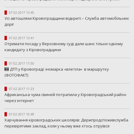
07.02.2017 13:45
Усі автошляхи Кіровоградщини відкриті – Служба автомобільних
доріг
07.02.2017 13:41
Отримати посаду у Верховному суді дали шанс тільки одному
кандидату з Кіровоградщини
07.02.2017 11:50
ДТП у Кіровограді: іномарка «влетіла» в маршрутку
(ФОТОФАКТ)
07.02.2017 11:23
Африканська чума свиней потрапила у Кіровоградський район
через інтернет
07.02.2017 10:49
Харчування кіровоградських школярів: Держпродспоживслужба
перевірятиме заклад, коли у ньому вже хтось отруївся