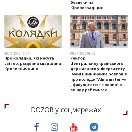
безпеки на
Кіровоградщині
25.12.2025 12:54
09.07.2025 08:35
Про колядки, які несуть
Ректор
світло: різдвяна спадщина
Центральноукраїнського
Кропивниччини
державного університету
імені Винниченка розповів
про коледж “Alma mater +»
, факультети та позицію
вишу у рейтингах
DOZOR у соцмережах