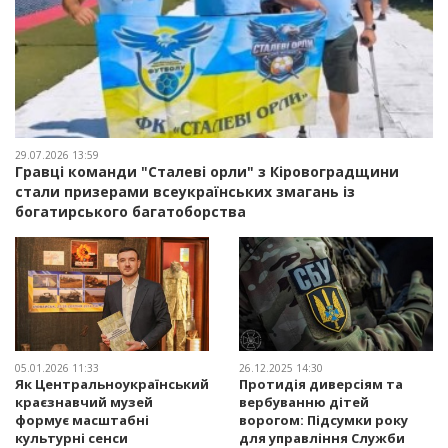
29.07.2026 13:59
Гравці команди "Сталеві орли" з Кіровоградщини
стали призерами всеукраїнських змагань із
богатирського багатоборства
05.01.2026 11:33
26.12.2025 14:30
Як Центральноукраїнський
Протидія диверсіям та
краєзнавчий музей
вербуванню дітей
формує масштабні
ворогом: Підсумки року
культурні сенси
для управління Служби