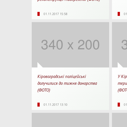
4586
0
1 хв.
46
01.11.2017 15:58
01
Перегляди
Перепости
Для прочитання
Перегл
Кіровоградські поліцейські
У Кір
долучилися до тижня донорства
тери
(ФОТО)
(ФОТ
4015
0
1 хв.
48
01.11.2017 13:10
01
Перегляди
Перепости
Для прочитання
Перегл