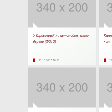
У Кіровограді на автомобіль впало
Кіро
дерево (ФОТО)
комп
4657
0
1 хв.
47
30.10.2017 10:10
29
Перегляди
Перепости
Для прочитання
Перегл