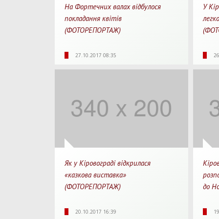
На Фортечних валах відбулося
У Кі
покладання квітів
легк
(ФОТОРЕПОРТАЖ)
(ФОТ
4653
0
1 хв.
41
27.10.2017 08:35
26
Перегляди
Перепости
Для прочитання
Перегл
Як у Кіровограді відкрилася
Кіро
«казкова виставка»
розп
(ФОТОРЕПОРТАЖ)
до Но
3747
0
1 хв.
34
20.10.2017 16:39
19
Перегляди
Перепости
Для прочитання
Перегл