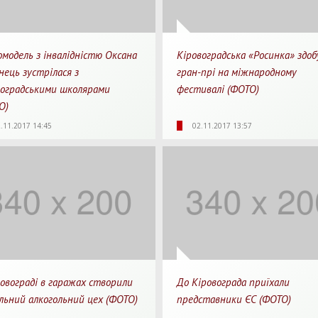
модель з інвалідністю Оксана
Кіровоградська «Росинка» здоб
нець зустрілася з
гран-прі на міжнародному
воградськими школярами
фестивалі (ФОТО)
ТО)
42
0
1 хв.
4540
0
1
.11.2017 14:45
02.11.2017 13:57
яди
Перепости
Для прочитання
Перегляди
Перепости
Для п
ровограді в гаражах створили
До Кіровограда приїхали
ільний алкогольний цех (ФОТО)
представники ЄС (ФОТО)