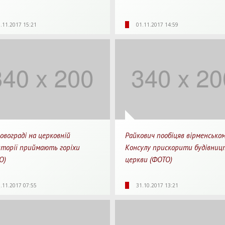
37
0
1 хв.
4371
0
1
.11.2017 15:21
01.11.2017 14:59
яди
Перепости
Для прочитання
Перегляди
Перепости
Для п
овограді на церковній
Райкович пообіцяв вірменсько
торії приймають горіхи
Консулу прискорити будівниц
О)
церкви (ФОТО)
19
0
1 хв.
4741
0
1
.11.2017 07:55
31.10.2017 13:21
яди
Перепости
Для прочитання
Перегляди
Перепости
Для п