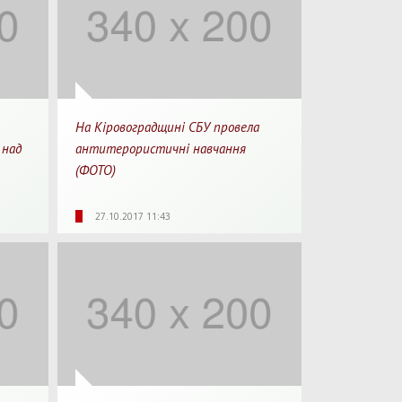
На Кіровоградщині СБУ провела
 над
антитерористичні навчання
(ФОТО)
 хв.
4112
0
1 хв.
27.10.2017 11:43
рочитання
Перегляди
Перепости
Для прочитання