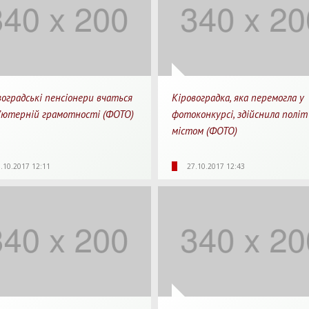
воградські пенсіонери вчаться
Кіровоградка, яка перемогла у
’ютерній грамотності (ФОТО)
фотоконкурсі, здійснила політ
містом (ФОТО)
77
0
1 хв.
5710
0
1
.10.2017 12:11
27.10.2017 12:43
яди
Перепости
Для прочитання
Перегляди
Перепости
Для п