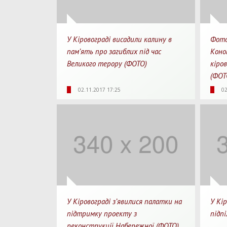
У Кіровограді висадили калину в
Фото
пам’ять про загиблих під час
Коно
Великого терору (ФОТО)
кіро
(ФО
4097
0
1 хв.
45
02.11.2017 17:25
02
Перегляди
Перепости
Для прочитання
Перегл
У Кіровограді з’явилися палатки на
У Кі
підтримку проекту з
підп
реконструкції Набережної (ФОТО)