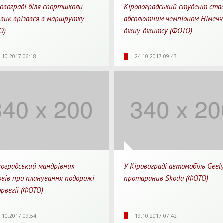
ровограді біля спортшколи
Кіровоградський студент ста
овик врізався в маршрутку
абсолютним чемпіоном Німечч
О)
джиу-джитсу (ФОТО)
88
0
1 хв.
4455
0
1
.10.2017 06:18
24.10.2017 09:43
яди
Перепости
Для прочитання
Перегляди
Перепости
Для п
воградський мандрівник
У Кіровограді автомобіль Geel
овів про планування подорожі
протаранив Skoda (ФОТО)
рвегії (ФОТО)
17
0
1 хв.
3213
0
1
.10.2017 09:54
19.10.2017 07:42
яди
Перепости
Для прочитання
Перегляди
Перепости
Для п