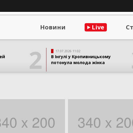
Новини
Live
С
2
17.07.2026 11:02
ей
В Інгулі у Кропивницькому
потонула молода жінка