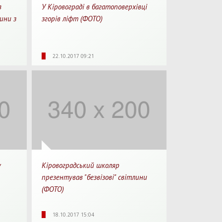
в
У Кіровограді в багатоповерхівці
ини з
згорів ліфт (ФОТО)
 хв.
5001
0
1 хв.
22.10.2017 09:21
рочитання
Перегляди
Перепости
Для прочитання
y
Кіровоградський школяр
презентував "безвізові" світлини
(ФОТО)
 хв.
6472
0
1 хв.
18.10.2017 15:04
рочитання
Перегляди
Перепости
Для прочитання