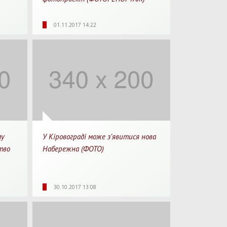
 хв.
5388
0
1 хв.
01.11.2017 14:22
рочитання
Перегляди
Перепости
Для прочитання
му
У Кіровограді може з’явитися нова
тво
Набережна (ФОТО)
 хв.
10954
0
1 хв.
30.10.2017 13:08
рочитання
Перегляди
Перепости
Для прочитання