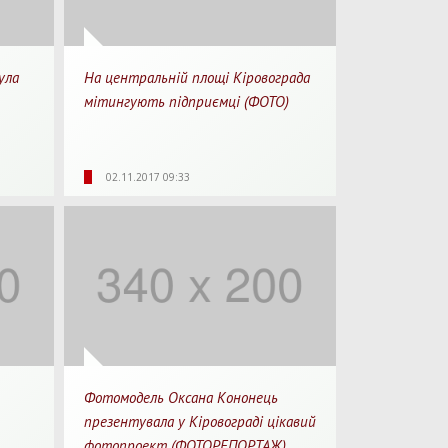
ула
На центральній площі Кіровограда
мітингують підприємці (ФОТО)
 хв.
5572
0
1 хв.
02.11.2017 09:33
рочитання
Перегляди
Перепости
Для прочитання
Фотомодель Оксана Кононець
презентувала у Кіровограді цікавий
фотопроект (ФОТОРЕПОРТАЖ)