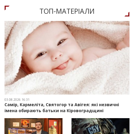
ТОП-МАТЕРIАЛИ
03.08.2026 16:31
Самір, Кармеліта, Святогор та Авігея: які незвичні
імена обирають батьки на Кіровоградщині