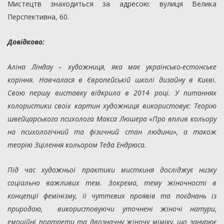
Мистецтв знаходиться за адресою: вулиця Велика
Перспективна, 60.
Довідково:
Аліна Ліндау – художниця, яка має українсько-естонське
коріння. Навчалася в Європейській школі дизайну в Києві.
Свою першу виставку відкрила в 2014 році. У питаннях
колористики своїх картин художниця використовує: Теорію
швейцарського психолога Макса Люшера «Про вплив кольору
на психологічний та фізичний стан людини», а також
теорію Зцілення кольором Теда Ендрюса.
Під час художньої практики мисткиня досліджує низку
соціально важливих тем. Зокрема, тему жіночності в
концепції фемінізму, її чуттєвих проявів та поєднань із
природою, використовуючи уточнені жіночі натури,
емоційні портрети та двозначну жіночу міміку, що занурює