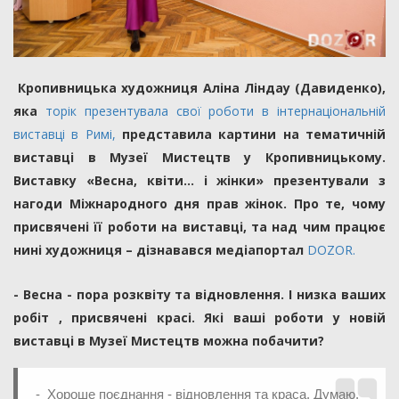
Кропивницька художниця Аліна Ліндау (Давиденко),
яка
торік презентувала свої роботи в інтернаціональній
виставці в Римі,
представила картини на тематичній
виставці в Музеї Мистецтв у Кропивницькому.
Виставку «Весна, квіти… і жінки» презентували з
нагоди Міжнародного дня прав жінок. Про те, чому
присвячені її роботи на виставці, та над чим працює
нині художниця – дізнавався медіапортал
DOZOR.
- Весна - пора розквіту та відновлення. І низка ваших
робіт , присвячені красі. Які ваші роботи у новій
виставці в Музеї Мистецтв можна побачити?
- Хороше поєднання - відновлення та краса. Думаю,