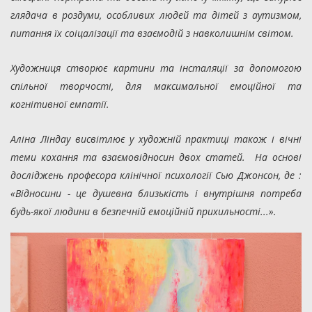
глядача в роздуми, особливих людей та дітей з аутизмом,
питання їх соіцалізації та взаємодій з навколишнім світом.
Художниця створює картини та інсталяції за допомогою
спільної творчості, для максимальної емоційної та
когнітивної емпатії.
Аліна Ліндау висвітлює у художній практиці також і вічні
теми кохання та взаємовідносин двох статей. На основі
досліджень професора клінічної психології Сью Джонсон, де :
«Відносини - це душевна близькість і внутрішня потреба
будь-якої людини в безпечній емоційній прихильності...».