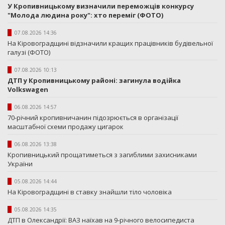
У Кропивницькому визначили переможців конкурсу
"Молода людина року": хто переміг (ФОТО)
07.08.2026 14:36
На Кіровоградщині відзначили кращих працівників будівельної
галузі (ФОТО)
07.08.2026 10:13
ДТП у Кропивницькому районі: загинула водійка
Volkswagen
06.08.2026 14:57
70-річний кропивничанин підозрюється в організації
масштабної схеми продажу цигарок
06.08.2026 13:38
Кропивницький прощатиметься з загиблими захисниками
України
05.08.2026 14:44
На Кіровоградщині в ставку знайшли тіло чоловіка
05.08.2026 14:35
ДТП в Олександрії: ВАЗ наїхав на 9-річного велосипедиста