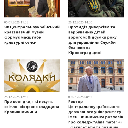
05.01.2026 11:33
26.12.2025 14:30
Як Центральноукраїнський
Протидія диверсіям та
краєзнавчий музей
вербуванню дітей
формує масштабні
ворогом: Підсумки року
культурні сенси
для управління Служби
безпеки на
Кіровоградщині
25.12.2025 12:54
09.07.2025 08:35
Про колядки, які несуть
Ректор
світло: різдвяна спадщина
Центральноукраїнського
Кропивниччини
державного університету
імені Винниченка розповів
про коледж “Alma mater +»
, факультети та позицію