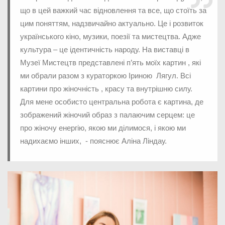
що в цей важкий час відновлення та все, що стоїть за
цим поняттям, надзвичайно актуально. Це і розвиток
українського кіно, музики, поезії та мистецтва. Адже
культура – це ідентичність народу. На виставці в
Музеї Мистецтв представлені п’ять моїх картин , які
ми обрали разом з кураторкою Іриною Лягул. Всі
картини про жіночність , красу та внутрішню силу.
Для мене особисто центральна робота є картина, де
зображений жіночий образ з палаючим серцем: це
про жіночу енергію, якою ми ділимося, і якою ми
надихаємо інших, - пояснює Аліна Ліндау.