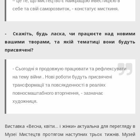
– це те, що мистецтво є найкращою інвестицією в
себе та свій саморозвиток, - констатує мисткиня.
- Скажіть, будь ласка, чи працюєте над новими
вашими творами, та якій тематиці вони будуть
присвячені?
- Сьогодні я продовжую працювати та рефлексувати
на тему війни . Нові роботи будуть присвячені
трансформації та повсякденності в реаліях
повносмаштабного вторгнення, - зазначає
художниця.
Виставка «Весна, квіти… і жінки» актуальна для перегляду в
Музеї Мистецтв протягом наступних трьох тижнів. Музей