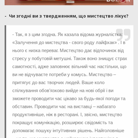
- Чи згодні ви з твердженням, що мистецтво лікує?
- Так, я з цим згодна. Як казала відома журналістка:
«Залучення до мистецтва - свого роду лайфхак» . І в
нього є низка переваг. Мистецтво дає відпочинок від
стресу у побутовій метушні. Також воно знищує страх
самотності, адже заповнює вільний час настільки, що
ви не відчуваєте потреби у комусь. Мистецтво –
притягує до вас творчих людей. Ваше коло
спілкування обов’язково вийде на нові обрії і ви
зможете проводити час цікаво за будь-якої погоди та
обставин. Проводити час на виставці – набагато
продуктивніше, ніж в ресторані. І, звісно, мистецтво
покращує комунікацію, розширює свідомість та
допомагає пошуку інтуїтивних рішень. Найголовніше