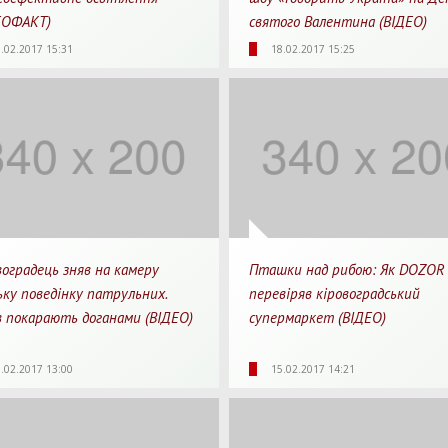
ЕОФАКТ)
святого Валентина (ВІДЕО)
92
0
00:26
6558
0
0
.02.2017 15:31
18.02.2017 15:25
яди
Перепости
Для перегляду
Перегляди
Перепости
Для 
воградець зняв на камеру
Пташки над рибою: Як DOZOR
ьку поведінку патрульних.
перевіряв кіровоградський
в покарають доганами (ВІДЕО)
супермаркет (ВІДЕО)
Для перегляду
72
0
4205
0
0
.02.2017 13:00
15.02.2017 14:21
яди
Перепости
Перегляди
Перепости
Для 