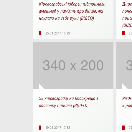
Кіровоградські кіборги підтримали
Дире
флешмоб у пам’ять про бійців, які
поно
наклали на себе руки (ВІДЕО)
прис
(ВІД
1960
0
02:11
20
25.01.2017 15:29
23
Перегляди
Перепости
Для перегляду
Перегл
Як кіровоградці на Водохреща в
Різдв
ополонку пірнали (ВІДЕО)
кіро
4520
0
01:33
16
19.01.2017 17:33
09
Перегляди
Перепости
Для перегляду
Перегл