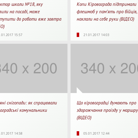
ктор школи №18, яку
Копи Кіровограда підтримали
вили на посаді, може
флешмоб у пам’ять про бійців, 
тупити до роботи вже завтра
наклали на себе руки (ВІДЕО)
ЕО)
Для 
88
0
03:32
2328
0
.01.2017 15:57
21.01.2017 14:03
яди
Перепости
Для перегляду
Перегляди
Перепости
яні снігопади: як спрацювали
Що кіровоградці думають про
воградські комунальники
здорожчання проїзду у маршр
(ВІДЕО)
14
0
03:25
1620
0
0
.01.2017 14:58
05.01.2017 12:44
яди
Перепости
Для перегляду
Перегляди
Перепости
Для 