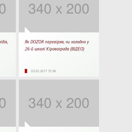
ідів,
Як DOZOR перевіряв, чи холодно у
26-й школі Кіровограда (ВІДЕО)
0:19
4609
0
04:31
03.02.2017 15:36
перегляду
Перегляди
Перепости
Для перегляду