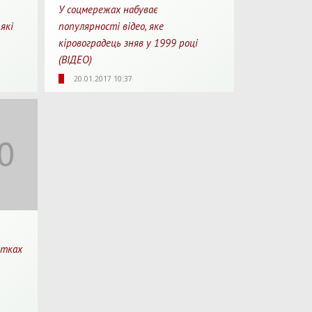
У соцмережах набуває
які
популярності відео, яке
кіровоградець зняв у 1999 році
(ВІДЕО)
перегляду
Для перегляду
6024
0
20.01.2017 10:37
Перегляди
Перепости
утках
2:32
перегляду