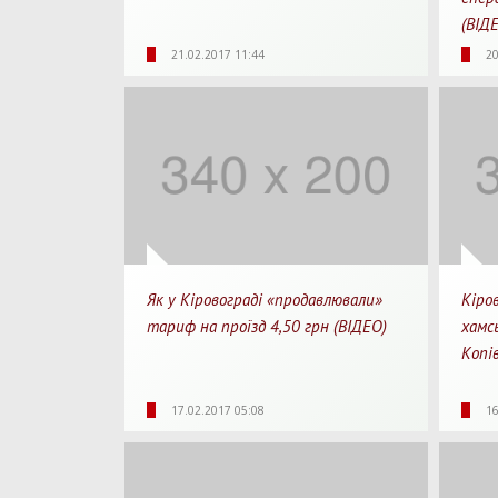
(ВІД
7652
0
03:25
19
21.02.2017 11:44
20
Перегляди
Перепости
Для перегляду
Перегл
Як у Кіровограді «продавлювали»
Кіро
тариф на проїзд 4,50 грн (ВІДЕО)
хамс
Копі
4727
0
09:48
42
17.02.2017 05:08
16
Перегляди
Перепости
Для перегляду
Перегл