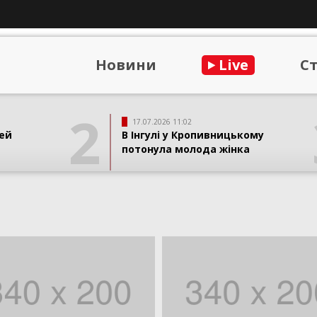
Новини
Live
С
2
17.07.2026 11:02
ей
В Інгулі у Кропивницькому
потонула молода жінка