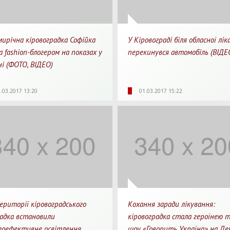
мирічна кіровоградка Софійка
У Кіровограді біля обласної лік
 fashion-блогером на показах у
перекинувся автомобіль (ВІДЕ
ні (ФОТО, ВІДЕО)
Для перегляду
Для 
87
0
4287
0
.03.2017 13:20
01.03.2017 15:22
яди
Перепости
Перегляди
Перепости
ериторії кіровоградського
Кохання заради лікування:
адка встановили
кіровоградка стала героїнею т
гоефективне освітлення
шоу «Говорить Україна» на Де