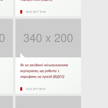
2:17
5004
0
04:01
18.02.2017 10:43
перегляду
Перегляди
Перепости
Для перегляду
Як на засіданні міськвиконкому
вирішували, що робити з
тарифами на проїзд (ВІДЕО)
0:30
1828
0
04:26
15.02.2017 08:41
перегляду
Перегляди
Перепости
Для перегляду