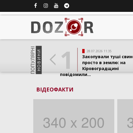
1
ПОПУЛЯРНI
НОВИНИ
28.07.2026 11:35
Закопували туші свин
просто в землю: на
Кіровоградщині
повідомили...
ВІДЕОФАКТИ