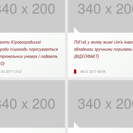
роти Кіровоградської
Під’їзд, у якому живе сім’я інвал
кради пішоходи пересуваються
обладнали зручними перилами
стремальних умовах і падають
(ВІДЕОФАКТ)
ЕО)
Для перегляду
11
0
2117
0
0
.02.2017 13:52
08.02.2017 08:09
яди
Перепости
Перегляди
Перепости
Для 