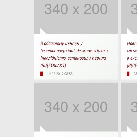
В обласному центрі у
Навп
багатоповерхівці, де живе жінка з
місь
інвалідністю, встановили перила
в ек
(ВІДЕОФАКТ)
(ВІД
1919
0
00:48
31
14.02.2017 08:53
08
Перегляди
Перепости
Для перегляду
Перегл