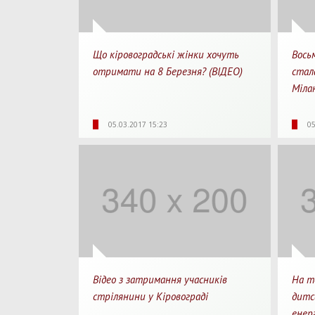
Що кіровоградські жінки хочуть
Вось
отримати на 8 Березня? (ВІДЕО)
стала
Міла
3220
0
07:35
28
05.03.2017 15:23
05
Перегляди
Перепости
Для перегляду
Перегл
Відео з затримання учасників
На т
стрілянини у Кіровограді
дитс
енер