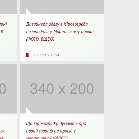
арні
Дизайнера одягу з Кіровограда
О)
нагородили у Маріїнському палаці
(ФОТО, ВІДЕО)
перегляду
Для перегляду
7736
0
01.03.2017 12:54
Перегляди
Перепости
Що кіровоградці думають про
ок-
новий тариф на проїзд у
нь
маршрутках (ВІДЕО)