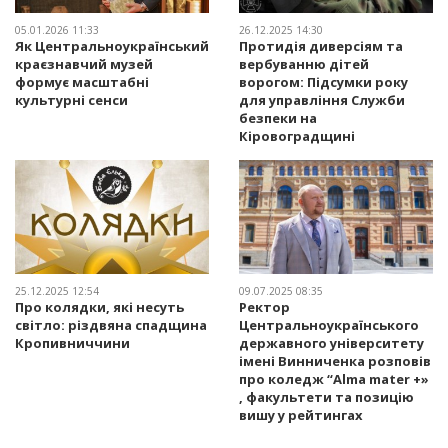
05.01.2026 11:33
26.12.2025 14:30
Як Центральноукраїнський
Протидія диверсіям та
краєзнавчий музей
вербуванню дітей
формує масштабні
ворогом: Підсумки року
культурні сенси
для управління Служби
безпеки на
Кіровоградщині
25.12.2025 12:54
09.07.2025 08:35
Про колядки, які несуть
Ректор
світло: різдвяна спадщина
Центральноукраїнського
Кропивниччини
державного університету
імені Винниченка розповів
про коледж “Alma mater +»
, факультети та позицію
вишу у рейтингах