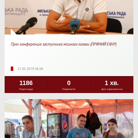
Прес-конференція заступника міського голови (ПРЯМИЙ ЕФІР)
21.05.2019 06:06
1186
0
1 хв.
Перегляди
Перепости
Для прочитання