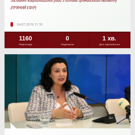
Засідання координаційної ради з питань громадського бюджету
(ПРЯМИЙ ЕФІР)
04.07.2019 11:10
1160
0
1 хв.
Перегляди
Перепости
Для прочитання