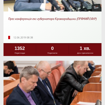
Прес-конференція екс-губернатора Кіровоградщини (ПРЯМИЙ ЕФІР)
12.06.2019 08:38
1352
0
1 хв.
Перегляди
Перепости
Для прочитання