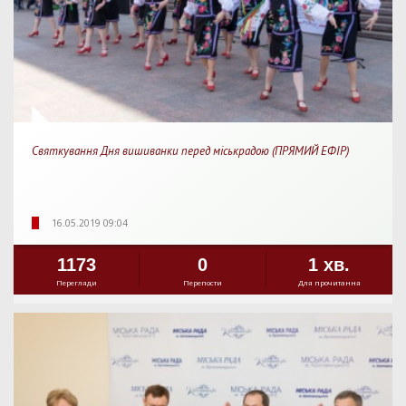
Святкування Дня вишиванки перед міськрадою (ПРЯМИЙ ЕФІР)
16.05.2019 09:04
1173
0
1 хв.
Перегляди
Перепости
Для прочитання