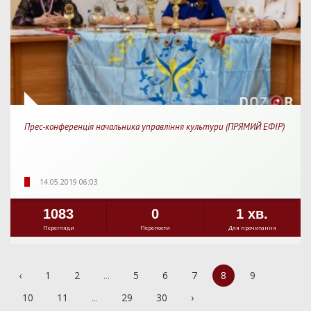
Прес-конференція начальника управління культури (ПРЯМИЙ ЕФІР)
14.05.2019 06:03
1083
0
1 хв.
Перегляди
Перепости
Для прочитання
‹
1
2
...
5
6
7
8
9
10
11
...
29
30
›