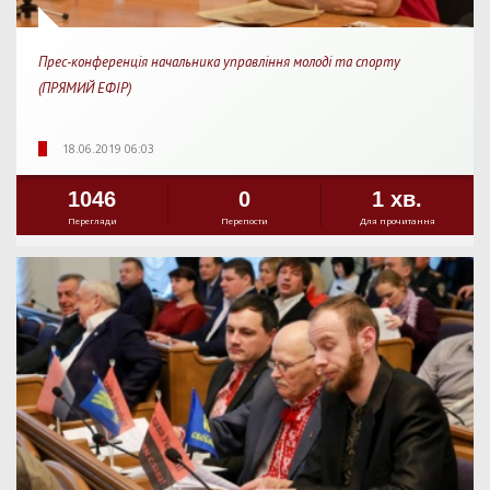
Прес-конференція начальника управління молоді та спорту
(ПРЯМИЙ ЕФІР)
18.06.2019 06:03
1046
0
1 хв.
Перегляди
Перепости
Для прочитання