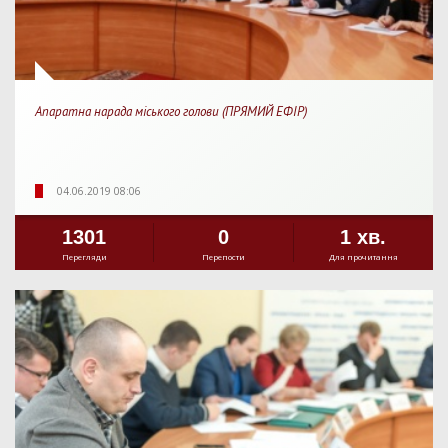
Апаратна нарада міського голови (ПРЯМИЙ ЕФІР)
04.06.2019 08:06
1301
0
1 хв.
Перегляди
Перепости
Для прочитання