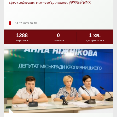
Прес-конференція віце-прем'єр-міністра (ПРЯМИЙ ЕФІР)
04.07.2019 10:18
1288
0
1 хв.
Перегляди
Перепости
Для прочитання