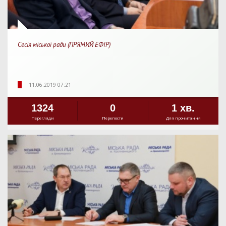
Сесія міської ради (ПРЯМИЙ ЕФІР)
11.06.2019 07:21
1324
0
1 хв.
Перегляди
Перепости
Для прочитання