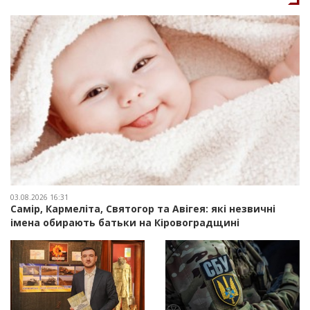
03.08.2026 16:31
Самір, Кармеліта, Святогор та Авігея: які незвичні
імена обирають батьки на Кіровоградщині