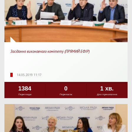
Засідання виконавчого комітету (ПРЯМИЙ ЕФІР)
14.05.2019 11:17
1384
0
1 хв.
Перегляди
Перепости
Для прочитання