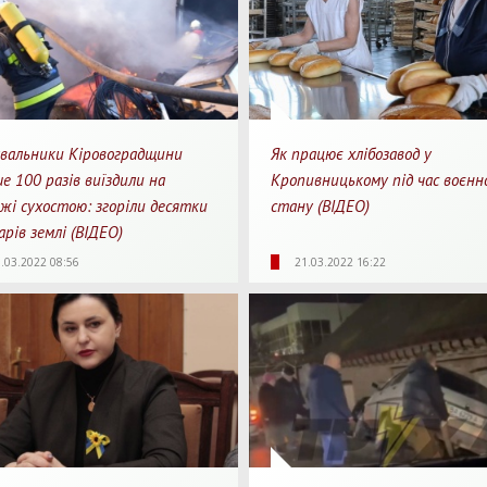
вальники Кіровоградщини
Як працює хлібозавод у
е 100 разів виїздили на
Кропивницькому під час воєнн
жі сухостою: згоріли десятки
стану (ВІДЕО)
рів землі (ВІДЕО)
Для перегляду
Для 
39
0
3999
0
.03.2022 08:56
21.03.2022 16:22
яди
Перепости
Перегляди
Перепости