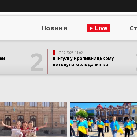
Новини
Live
С
2
17.07.2026 11:02
ей
В Інгулі у Кропивницькому
потонула молода жінка