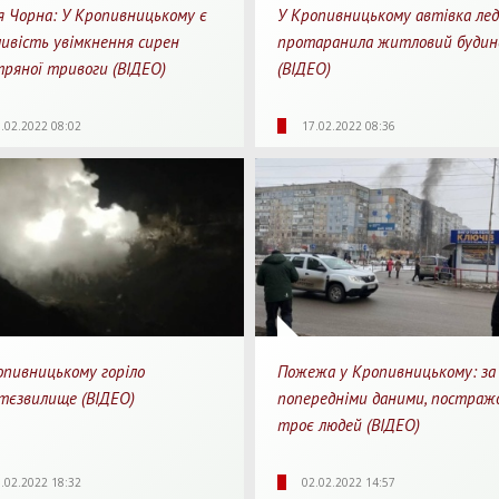
я Чорна: У Кропивницькому є
У Кропивницькому автівка лед
ивість увімкнення сирен
протаранила житловий будин
тряної тривоги (ВІДЕО)
(ВІДЕО)
Для перегляду
42
0
4672
0
0
.02.2022 08:02
17.02.2022 08:36
яди
Перепости
Перегляди
Перепости
Для 
опивницькому горіло
Пожежа у Кропивницькому: за
тєзвилище (ВІДЕО)
попередніми даними, постраж
троє людей (ВІДЕО)
Для перегляду
77
0
4607
0
0
.02.2022 18:32
02.02.2022 14:57
яди
Перепости
Перегляди
Перепости
Для 