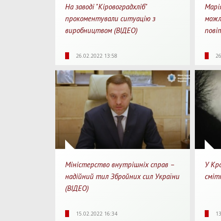
На заводі "Кіровоградхліб"
Марі
прокоментували ситуацію з
можл
виробництвом (ВІДЕО)
пові
Для перегляду
3930
0
246
26.02.2022 13:58
26
Перегляди
Перепости
Перегл
Міністерство внутрішніх справ –
У Кр
надійний тил Збройних сил України
сміт
(ВІДЕО)
2446
0
05:00
35
15.02.2022 16:34
13
Перегляди
Перепости
Для перегляду
Перегл