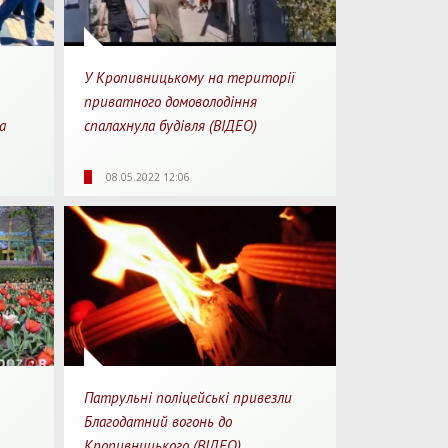
У Кропивницькому на території
приватного домоволодіння
а
спалахнула будівля (ВІДЕО)
перегляду
7421
0
00:06
08.05.2022 12:06
Перегляди
Перепости
Для перегляду
Патрульні поліцейські привезли
Благодатний вогонь до
Кропивницького (ВІДЕО)