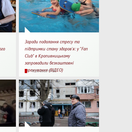
Заради подолання стресу та
ого
підтримки стану здоров'я: у "Fan
Club" в Кропивницькому
запровадили безкоштовні
перегляду
Для перегляду
3258
0
тренування (ВІДЕО)
18.03.2022 17:26
Перегляди
Перепости