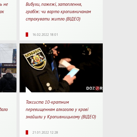
ь не
Вибухи, пожежі, затоплення,
ок
грабіж: чи варто кропивничанам
страхувати житло (ВІДЕО)
0:05
3740
0
03:31
16.02.2022 18:01
перегляду
Перегляди
Перепости
Для перегляду
Таксиста 10-кратним
дало
перевищенням алкоголю у крові
знайшли у Кропивницькому (ВІДЕО)
Для перегляду
0:28
3662
0
21.01.2022 12:28
перегляду
Перегляди
Перепости