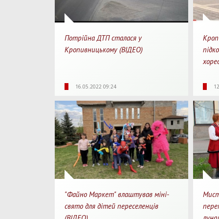
Потрійна ДТП сталася у
Кроп
Кропивницькому (ВІДЕО)
підк
хорео
3010
0
00:18
56
16.05.2022 09:24
12
Перегляди
Перепости
Для перегляду
Перегл
"Файно Маркет" влаштував міні-
Мист
свято для дітей переселенців
пере
(ВІДЕО)
луна