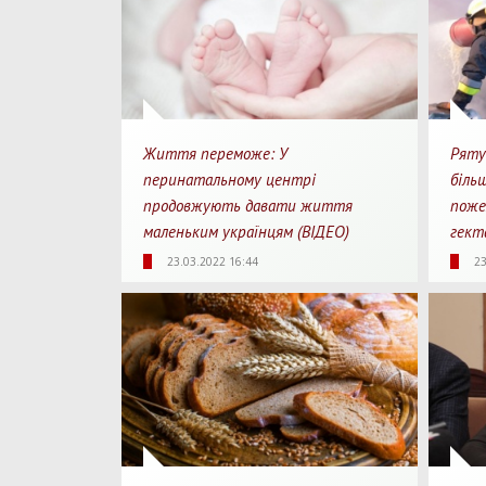
Життя переможе: У
Ряту
перинатальному центрі
більш
продовжують давати життя
поже
маленьким українцям (ВІДЕО)
гекта
Для перегляду
2853
0
25
23.03.2022 16:44
23
Перегляди
Перепости
Перегл