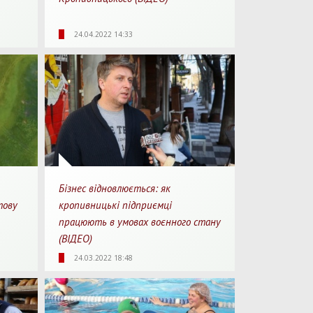
1:04
1952
0
00:37
24.04.2022 14:33
перегляду
Перегляди
Перепости
Для перегляду
Бізнес відновлюється: як
тову
кропивницькі підприємці
працюють в умовах воєнного стану
(ВІДЕО)
Для перегляду
4:51
3298
0
24.03.2022 18:48
перегляду
Перегляди
Перепости