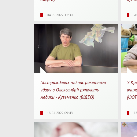
2093
0
00:38
23
04.05.2022 12:30
28
Перегляди
Перепости
Для перегляду
Перегл
Постраждалих під час ракетного
У Кр
удару в Олександрії рятують
вчил
медики - Кузьменко (ВІДЕО)
(ФОТ
Для перегляду
11785
0
23
16.04.2022 09:43
13
Перегляди
Перепости
Перегл