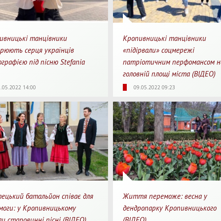
ивницькі танцівники
Кропивницькі танцівники
орюють серця українців
«підірвали» соцмережі
графією під пісню Stefania
патріотичним перфомансом н
головній площі міста (ВІДЕО)
Для 
75
0
01:01
10326
0
.05.2022 14:00
09.05.2022 09:23
яди
Перепости
Для перегляду
Перегляди
Перепости
ецький батальйон співає для
Життя переможе: весна у
моги: у Кропивницькому
дендропарку Кропивницького
ли старовинні пісні (ВІДЕО)
(ВІДЕО)