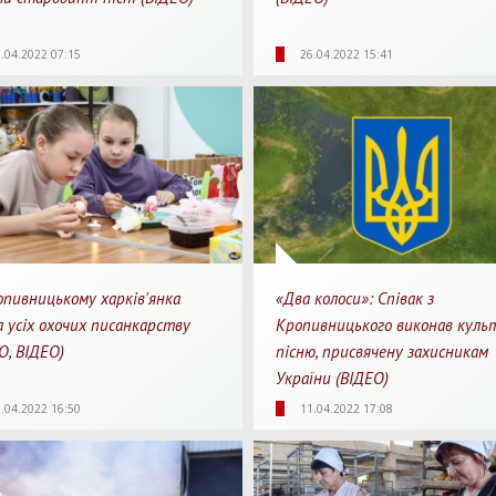
15
0
05:12
5129
0
0
.04.2022 07:15
26.04.2022 15:41
яди
Перепости
Для перегляду
Перегляди
Перепости
Для 
опивницькому харків'янка
«Два колоси»: Співак з
а усіх охочих писанкарству
Кропивницького виконав куль
О, ВІДЕО)
пісню, присвячену захисникам
України (ВІДЕО)
Для перегляду
48
0
3595
0
0
.04.2022 16:50
11.04.2022 17:08
яди
Перепости
Перегляди
Перепости
Для 