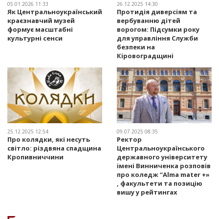
05.01.2026 11:33
26.12.2025 14:30
Як Центральноукраїнський
Протидія диверсіям та
краєзнавчий музей
вербуванню дітей
формує масштабні
ворогом: Підсумки року
культурні сенси
для управління Служби
безпеки на
Кіровоградщині
25.12.2025 12:54
09.07.2025 08:35
Про колядки, які несуть
Ректор
світло: різдвяна спадщина
Центральноукраїнського
Кропивниччини
державного університету
імені Винниченка розповів
про коледж “Alma mater +»
, факультети та позицію
вишу у рейтингах