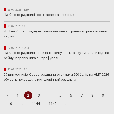
23.07.2026 11:39
На Кіровоградщині горів гараж та легковик
23.07.2026 09:31
ДТП на Кіровоградщині: загинула жінка, травми отримали двоє
людей
22.07.2026 16:13
На Кіровоградщині перевантажену вантажівку зупинили під час
рейду: перевізника оштрафували
22.07.2026 15:11
57 випускників Кіровоградщини отримали 200 балів на НМТ-2026:
область покращила минулорічний результат
‹
1
2
3
4
5
6
7
8
9
10
...
1144
1145
›