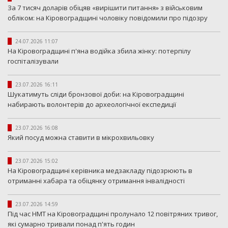
За 7 тисяч доларів обіцяв «вирішити питання» з військовим
обліком: на Кіровоградщині чоловіку повідомили про підозру
24.07.2026 11:07
На Кіровоградщині п'яна водійка збила жінку: потерпілу
госпіталізували
23.07.2026 16:11
Шукатимуть сліди бронзової доби: на Кіровоградщині
набирають волонтерів до археологічної експедиції
23.07.2026 16:08
Який посуд можна ставити в мікрохвильовку
23.07.2026 15:02
На Кіровоградщині керівника медзакладу підозрюють в
отриманні хабара та обіцянку отримання інвалідності
23.07.2026 14:59
Під час НМТ на Кіровоградщині пролунало 12 повітряних тривог,
які сумарно тривали понад п'ять годин