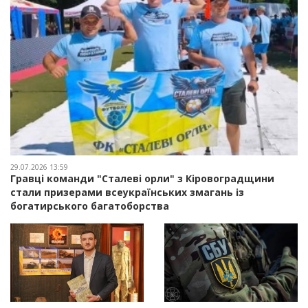
29.07.2026 13:59
Гравці команди "Сталеві орли" з Кіровоградщини
стали призерами всеукраїнських змагань із
богатирського багатоборства