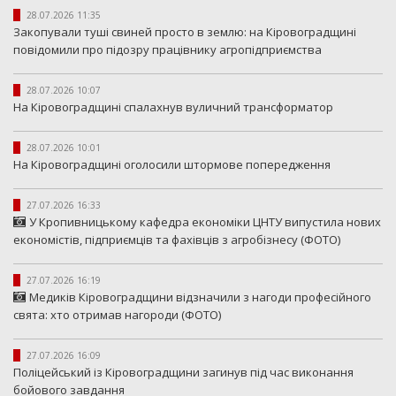
28.07.2026 11:35
Закопували туші свиней просто в землю: на Кіровоградщині
повідомили про підозру працівнику агропідприємства
28.07.2026 10:07
На Кіровоградщині спалахнув вуличний трансформатор
28.07.2026 10:01
На Кіровоградщині оголосили штормове попередження
27.07.2026 16:33
У Кропивницькому кафедра економіки ЦНТУ випустила нових
економістів, підприємців та фахівців з агробізнесу (ФОТО)
27.07.2026 16:19
Медиків Кіровоградщини відзначили з нагоди професійного
свята: хто отримав нагороди (ФОТО)
27.07.2026 16:09
Поліцейський із Кіровоградщини загинув під час виконання
бойового завдання