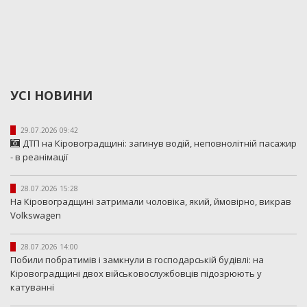
УСІ НОВИНИ
29.07.2026 09:42
ДТП на Кіровоградщині: загинув водій, неповнолітній пасажир
- в реанімації
28.07.2026 15:28
На Кіровоградщині затримали чоловіка, який, ймовірно, викрав
Volkswagen
28.07.2026 14:00
Побили побратимів і замкнули в господарській будівлі: на
Кіровоградщині двох військовослужбовців підозрюють у
катуванні