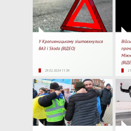
У Кропивницькому зіштовхнулися
Війс
ВАЗ і Skoda (ВІДЕО)
проч
Міжн
(ВІД
2932
0
1
20
29.02.2024 11:39
21
Перегляди
Перепости
Для перегляду
Перегл