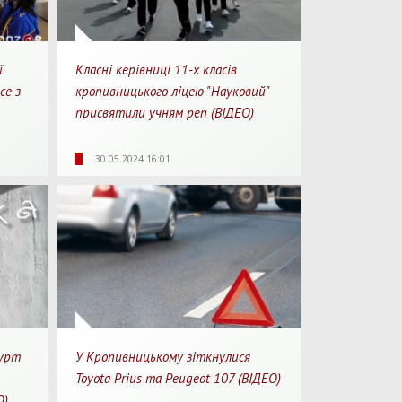
ї
Класні керівниці 11-х класів
ce з
кропивницького ліцею "Науковий"
присвятили учням реп (ВІДЕО)
1
6995
0
1
30.05.2024 16:01
перегляду
Перегляди
Перепости
Для перегляду
гурт
У Кропивницькому зіткнулися
Toyota Prius та Peugeot 107 (ВІДЕО)
О)