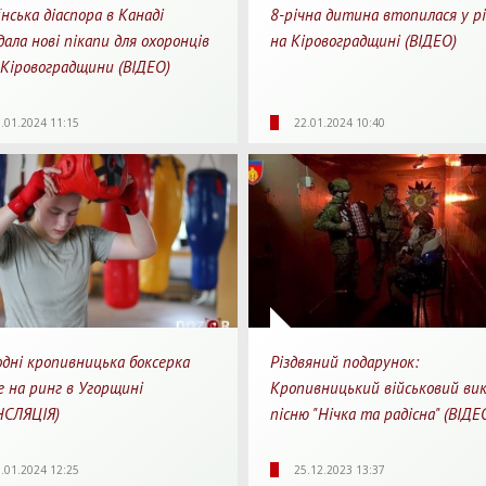
нська діаспора в Канаді
8-річна дитина втопилася у рі
ала нові пікапи для охоронців
на Кіровоградщині (ВІДЕО)
 Кіровоградщини (ВІДЕО)
86
0
1
2524
0
.01.2024 11:15
22.01.2024 10:40
яди
Перепости
Для перегляду
Перегляди
Перепости
Для 
одні кропивницька боксерка
Різдвяний подарунок:
е на ринг в Угорщині
Кропивницький військовий ви
НСЛЯЦІЯ)
пісню "Нічка та радісна" (ВІДЕ
37
0
1
2253
0
.01.2024 12:25
25.12.2023 13:37
яди
Перепости
Для перегляду
Перегляди
Перепости
Для 