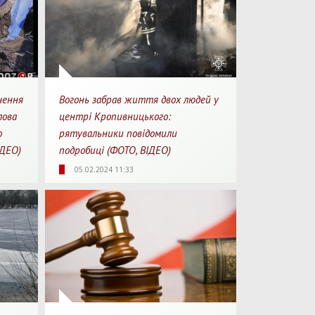
чення
Вогонь забрав життя двох людей у
лова
центрі Кропивницького:
о
рятувальники повідомили
ІДЕО)
подробиці (ФОТО, ВІДЕО)
1
2018
0
1
05.02.2024 11:33
перегляду
Перегляди
Перепости
Для перегляду