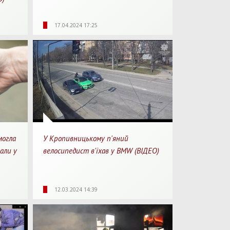
3
2206
0
1
17.04.2024 17:25
перегляду
Перегляди
Перепости
Для перегляду
могла
У Кропивницькому п'яний
али у
велосипедист в'їхав у BMW (ВІДЕО)
1
3073
0
1
12.03.2024 14:39
перегляду
Перегляди
Перепости
Для перегляду