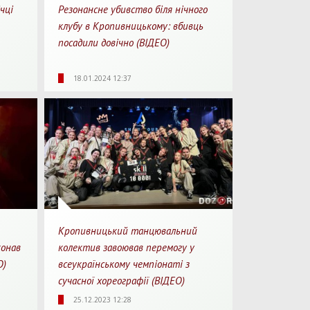
чці
Резонансне убивство біля нічного
клубу в Кропивницькому: вбивць
посадили довічно (ВІДЕО)
1
2435
0
1
18.01.2024 12:37
перегляду
Перегляди
Перепости
Для перегляду
Кропивницький танцювальний
конав
колектив завоював перемогу у
О)
всеукраїнському чемпіонаті з
сучасної хореографії (ВІДЕО)
1
3693
0
1
25.12.2023 12:28
перегляду
Перегляди
Перепости
Для перегляду