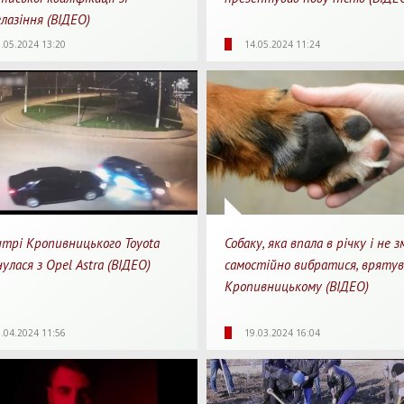
лазіння (ВІДЕО)
87
0
1
2163
0
.05.2024 13:20
14.05.2024 11:24
яди
Перепости
Для перегляду
Перегляди
Перепости
Для 
нтрі Кропивницького Toyota
Собаку, яка впала в річку і не з
улася з Opel Astra (ВІДЕО)
самостійно вибратися, врятув
Кропивницькому (ВІДЕО)
37
0
1
2986
0
.04.2024 11:56
19.03.2024 16:04
яди
Перепости
Для перегляду
Перегляди
Перепости
Для 