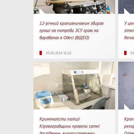
12-річний кропивничанин збирав
У це
гроші на потреби ЗСУ грою на
зіткн
барабанах в Одесі (ВІДЕО)
Renau
2465
0
2
19
05.06.2024 16:22
04
Перегляди
Перепости
Для перегляду
Перегл
Криміналісти поліції
Кроп
Кіровоградщини провели сотні
рекор
досліджень, використовуючи
Олімп