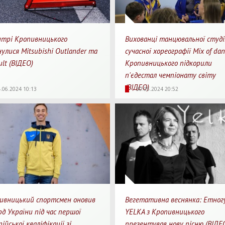
нтрі Кропивницького
Вихованці танцювальної студі
улися Mitsubishi Outlander та
сучасної хореографії Mix of dan
lt (ВІДЕО)
Кропивницького підкорили
п'єдестал чемпіонату світу
96
0
1
3272
0
(ВІДЕО)
.06.2024 10:13
30.05.2024 20:52
яди
Перепости
Для перегляду
Перегляди
Перепости
Для 
ивницький спортсмен оновив
Вегетативна веснянка: Етно
д України під час першої
YELKA з Кропивницького
ійської кваліфікації зі
презентував нову пісню (ВІДЕ