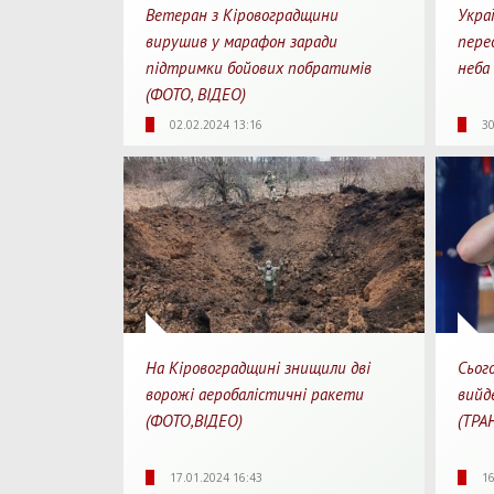
Ветеран з Кіровоградщини
Украї
вирушив у марафон заради
перед
підтримки бойових побратимів
неба
(ФОТО, ВІДЕО)
1846
0
1
15
02.02.2024 13:16
30
Перегляди
Перепости
Для перегляду
Перегл
На Кіровоградщині знищили дві
Сьог
ворожі аеробалістичні ракети
вийд
(ФОТО,ВІДЕО)
(ТРА
1720
0
1
12
17.01.2024 16:43
16
Перегляди
Перепости
Для перегляду
Перегл