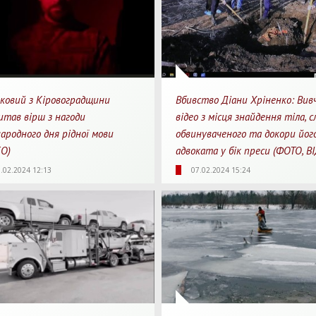
ьковий з Кіровоградщини
Вбивство Діани Хріненко: Вив
итав вірш з нагоди
відео з місця знайдення тіла, с
ародного дня рідної мови
обвинуваченого та докори йог
ЕО)
адвоката у бік преси (ФОТО, В
69
0
1
11217
0
.02.2024 12:13
07.02.2024 15:24
яди
Перепости
Для перегляду
Перегляди
Перепости
Для 