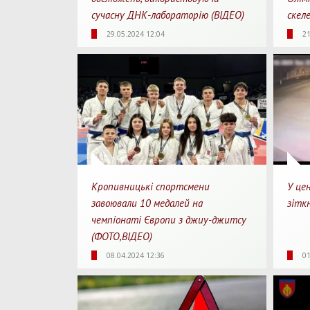
сучасну ДНК-лабораторію (ВІДЕО)
скеле
1923
0
1
21
29.05.2024 12:04
21
Перегляди
Перепости
Для перегляду
Перегл
Кропивницькі спортсмени
У це
завоювали 10 медалей на
зіткн
чемпіонаті Європи з джиу-джитсу
(ФОТО,ВІДЕО)
2538
0
1
27
08.04.2024 12:36
01
Перегляди
Перепости
Для перегляду
Перегл