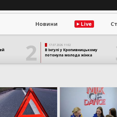
Новини
Live
С
2
17.07.2026 11:02
ей
В Інгулі у Кропивницькому
потонула молода жінка