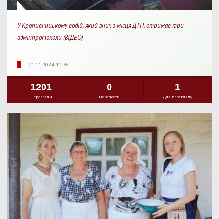
У Кропивницькому водій, який зник з місця ДТП, отримав три
адмінпротоколи (ВІДЕО)
20.11.2024 10:38
1201
0
1
Перегляди
Перепости
Для перегляду