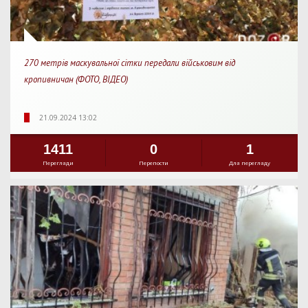
270 метрів маскувальної сітки передали військовим від
кропивничан (ФОТО, ВІДЕО)
21.09.2024 13:02
1411
0
1
Перегляди
Перепости
Для перегляду