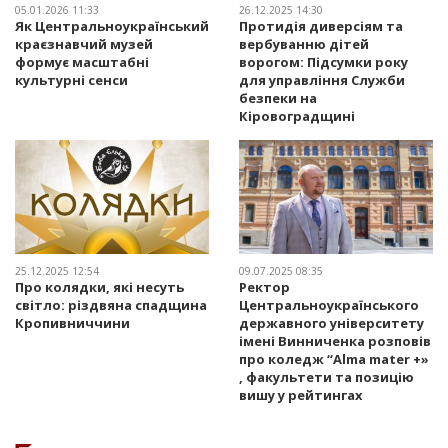
05.01.2026 11:33
26.12.2025 14:30
Як Центральноукраїнський
Протидія диверсіям та
краєзнавчий музей
вербуванню дітей
формує масштабні
ворогом: Підсумки року
культурні сенси
для управління Служби
безпеки на
Кіровоградщині
25.12.2025 12:54
09.07.2025 08:35
Про колядки, які несуть
Ректор
світло: різдвяна спадщина
Центральноукраїнського
Кропивниччини
державного університету
імені Винниченка розповів
про коледж “Alma mater +»
, факультети та позицію
вишу у рейтингах