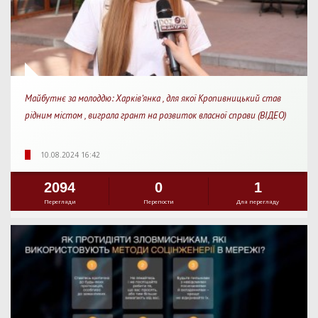
Майбутнє за молоддю: Харківʼянка , для якої Кропивницький став
рідним містом , виграла грант на розвиток власної справи (ВІДЕО)
10.08.2024 16:42
2094
0
1
Перегляди
Перепости
Для перегляду