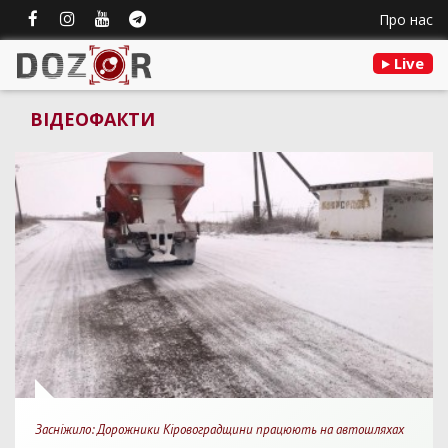
Про нас
Live
ВІДЕОФАКТИ
Засніжило: Дорожники Кіровоградщини працюють на автошляхах