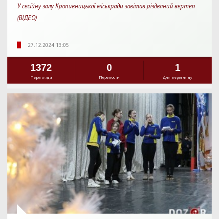
У сесійну залу Кропивницької міськради завітав різдвяний вертеп
(ВІДЕО)
27.12.2024 13:05
1372
0
1
Перегляди
Перепости
Для перегляду