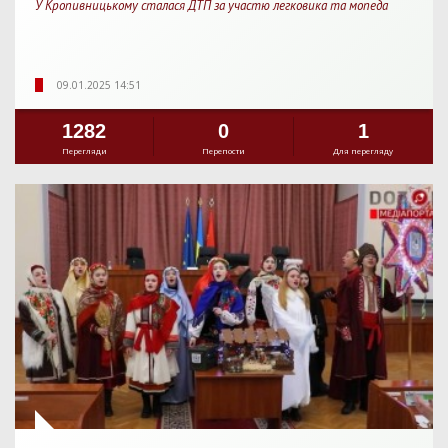
У Кропивницькому сталася ДТП за участю легковика та мопеда
09.01.2025 14:51
1282
0
1
Перегляди
Перепости
Для перегляду