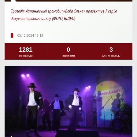
Трагедія Устинівської громади: «Баба Єлька» презентує 7 серію
документального циклу (ФОТО, ВІДЕО)
05.12.2024 16:13
1281
0
3
Перегляди
Перепости
Для перегляду