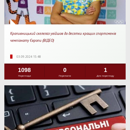
Кропивницький скелелаз увійшов до десятки кращих спортсменів
чемпіонату Європи (ВІДЕО)
03.09.2024 15:48
1098
0
1
Перегляди
Перепости
Для перегляду