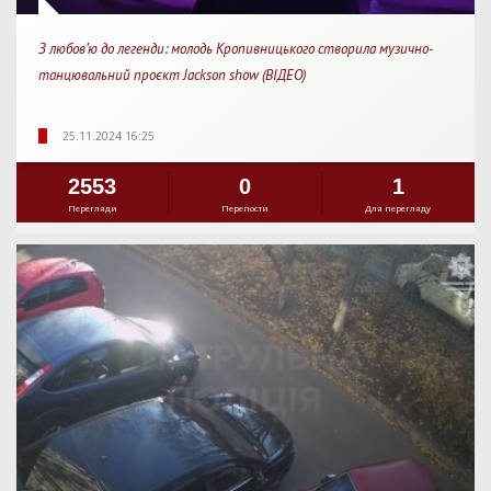
З любов’ю до легенди: молодь Кропивницького створила музично-
танцювальний проєкт Jackson show (ВІДЕО)
25.11.2024 16:25
2553
0
1
Перегляди
Перепости
Для перегляду