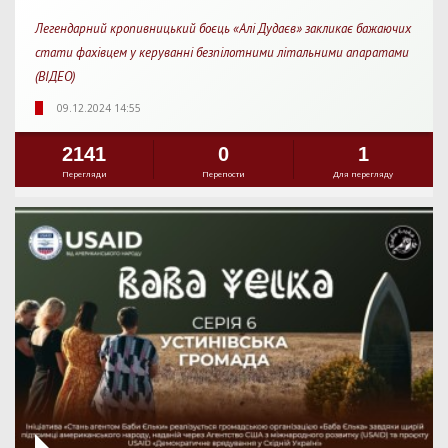
Легендарний кропивницький боєць «Алі Дудаєв» закликає бажаючих
стати фахівцем у керуванні безпілотними літальними апаратами
(ВІДЕО)
09.12.2024 14:55
2141
0
1
Перегляди
Перепости
Для перегляду