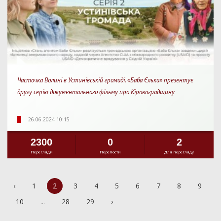
Часточка Волині в Устинівській громаді. «Баба Єлька» презентує
другу серію документального фільму про Кіровоградщину
26.06.2024 10:15
2300
0
2
Перегляди
Перепости
Для перегляду
‹
1
2
3
4
5
6
7
8
9
10
...
28
29
›