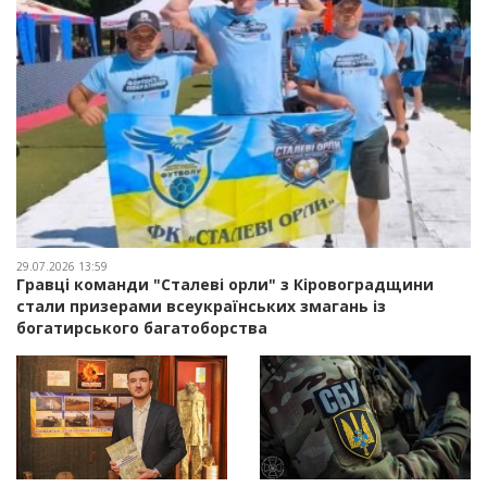
29.07.2026 13:59
Гравці команди "Сталеві орли" з Кіровоградщини
стали призерами всеукраїнських змагань із
богатирського багатоборства