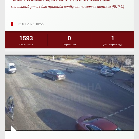
соціальний ролик для протидії вербуванню молоді ворогом (ВІДЕО)
15.01.2025 10:55
1593
0
1
Перегляди
Перепости
Для перегляду