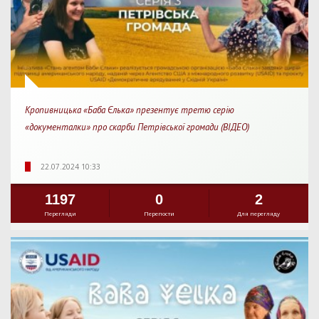
Кропивницька «Баба Єлька» презентує третю серію
«документалки» про скарби Петрівської громади (ВІДЕО)
22.07.2024 10:33
1197
0
2
Перегляди
Перепости
Для перегляду