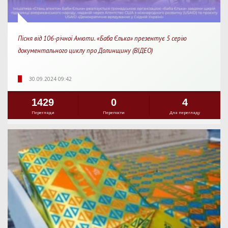
Пісня від 106-річної Анюти. «Баба Єлька» презентує 5 серію
документального циклу про Долинщину (ВІДЕО)
30.09.2024 09:42
1429
0
4
Перегляди
Перепости
Для перегляду