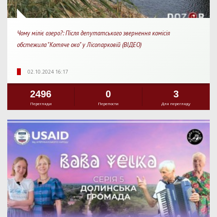
Чому міліє озеро?: Після депутатського звернення комісія
обстежила "Котяче око" у Лісопарковій (ВІДЕО)
02.10.2024 16:17
2496
0
3
Перегляди
Перепости
Для перегляду