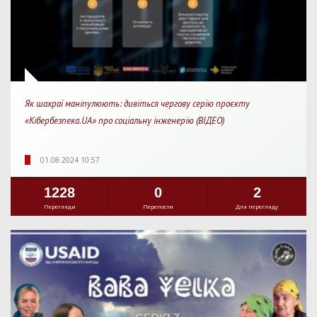
Як шахраї маніпулюють: дивіться чергову серію проєкту
«Кібербезпека.UA» про соціальну інженерію (ВІДЕО)
01.08.2024 10:57
1228
0
2
Перегляди
Перепости
Для перегляду