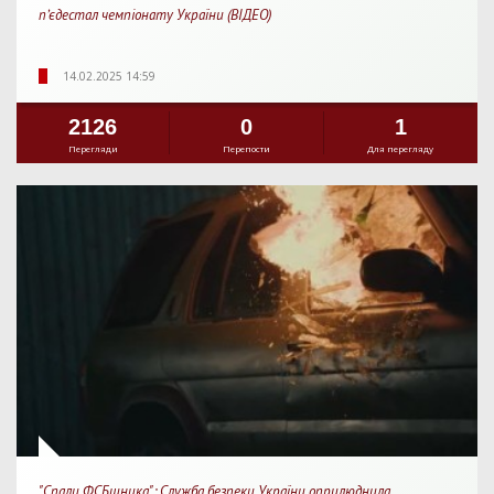
пʼєдестал чемпіонату України (ВІДЕО)
14.02.2025 14:59
2126
0
1
Перегляди
Перепости
Для перегляду
"Спали ФСБшника": Служба безпеки України оприлюднила