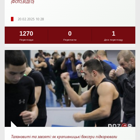
(ФОТО,ВІДЕО)
20.02.2025 10:28
1270
0
1
Перегляди
Перепости
Для перегляду
Талановиті та завзяті: як кропивницькі боксери підкорювали