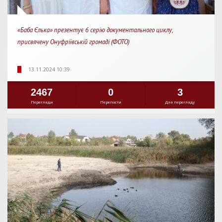
«Баба Єлька» презентує 6 серію документального циклу,
присвячену Онуфріївській громаді (ФОТО)
13.11.2024 10:39
2467
0
3
Перегляди
Перепости
Для перегляду