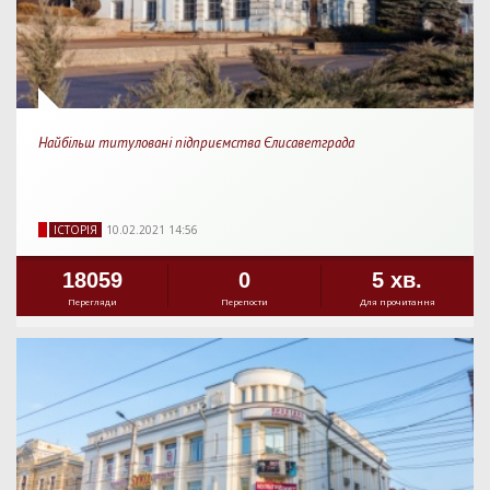
Найбільш титуловані підприємства Єлисаветграда
IСТОРIЯ
10.02.2021 14:56
18059
0
5 хв.
Перегляди
Перепости
Для прочитання