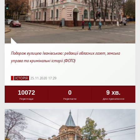
Подорож вулицею Іванівською: редакції обласних газет, земська
управа та кримінальні історії (ФОТО)
IСТОРIЯ
25.11.2020 17:29
10072
0
9 хв.
Перегляди
Перепости
Для прочитання