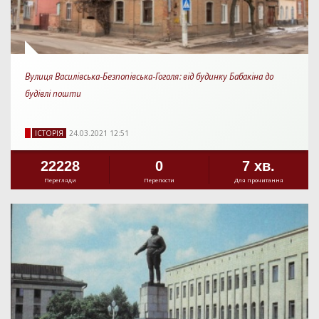
Вулиця Василівська-Безпопівська-Гоголя: від будинку Бабакіна до
будівлі пошти
IСТОРIЯ
24.03.2021 12:51
22228
0
7 хв.
Перегляди
Перепости
Для прочитання