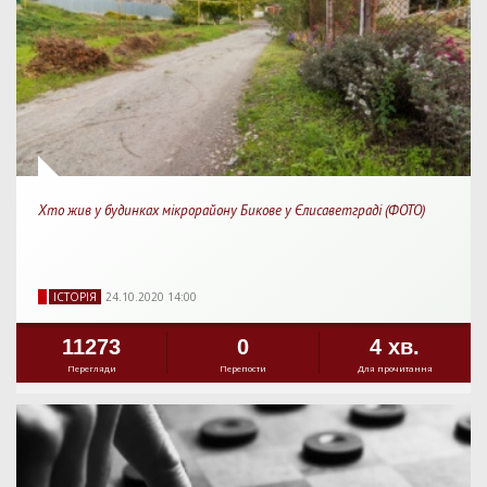
Хто жив у будинках мікрорайону Бикове у Єлисаветграді (ФОТО)
IСТОРIЯ
24.10.2020 14:00
11273
0
4 хв.
Перегляди
Перепости
Для прочитання