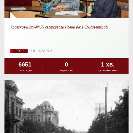
Краєзнавчі студії: Як святкували Новий рік в Єлисаветграді
IСТОРIЯ
05.01.2022 09:21
6651
0
1 хв.
Перегляди
Перепости
Для прочитання