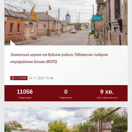
Знаменська церква та будинок родини Тобілевичів: подорож
мікрорайоном Бикове (ФОТО)
IСТОРIЯ
04.11.2020 15:46
11056
0
9 хв.
Перегляди
Перепости
Для прочитання