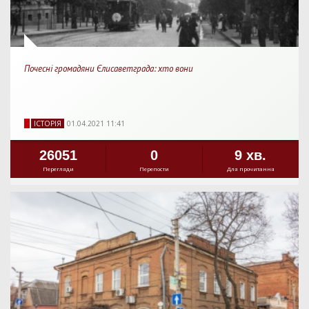
Почесні громадяни Єлисаветграда: хто вони
IСТОРIЯ
01.04.2021 11:41
26051
0
9 хв.
Перегляди
Перепости
Для прочитання