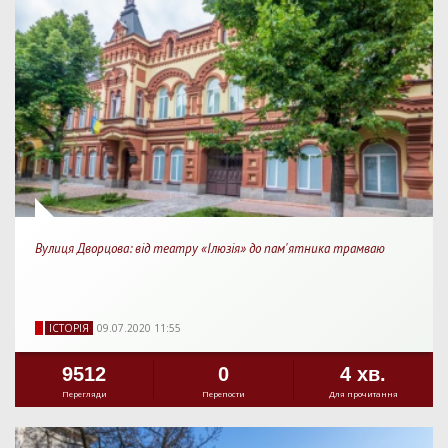
Вулиця Дворцова: від театру «Ілюзія» до пам'ятника трамваю
IСТОРIЯ
09.07.2020 11:55
9512
0
4 хв.
Перегляди
Перепости
Для прочитання