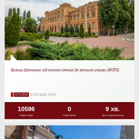
Вулиця Шевченка: від жіночої гімназії до земської управи (ФОТО)
IСТОРIЯ
31.07.2020 14:57
10596
0
9 хв.
Перегляди
Перепости
Для прочитання