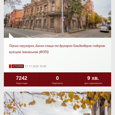
Перша перукарня, Банна площа та друкарня Гольденберга: подорож
вулицею Іванівською (ФОТО)
IСТОРIЯ
17.11.2020 16:00
7242
0
9 хв.
Перегляди
Перепости
Для прочитання