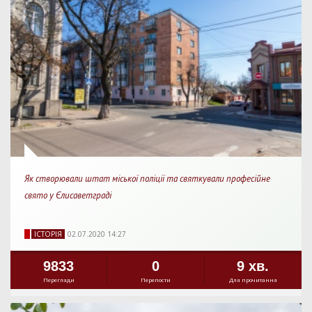
Як створювали штат міської поліції та святкували професійне
свято у Єлисаветграді
IСТОРIЯ
02.07.2020 14:27
9833
0
9 хв.
Перегляди
Перепости
Для прочитання