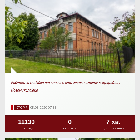
Робітнича слобідка та школа п’яти героїв: історія мікрорайону
Новомиколаївка
IСТОРIЯ
05.06.2020 07:55
11130
0
7 хв.
Перегляди
Перепости
Для прочитання