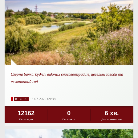
Озерна Балка: будівлі відомих єлисаветградців, цегельні заводи та
екзотичний сад
IСТОРIЯ
18.07.2020 09:38
12162
0
6 хв.
Перегляди
Перепости
Для прочитання