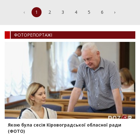
‹
1
2
3
4
5
6
›
ФОТОРЕПОРТАЖI
Якою була сесія Кіровоградської обласної ради
(ФОТО)