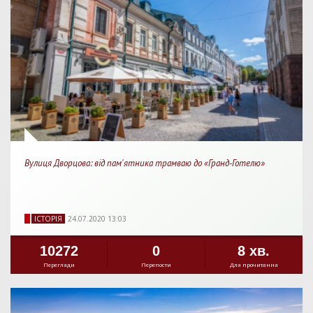
Вулиця Дворцова: від пам'ятника трамваю до «Гранд-Готелю»
IСТОРIЯ
24.07.2020 13:03
10272
0
8 хв.
Перегляди
Перепости
Для прочитання