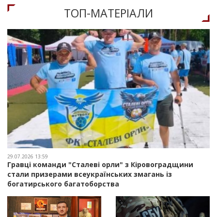
ТОП-МАТЕРIАЛИ
29.07.2026 13:59
Гравці команди "Сталеві орли" з Кіровоградщини
стали призерами всеукраїнських змагань із
богатирського багатоборства