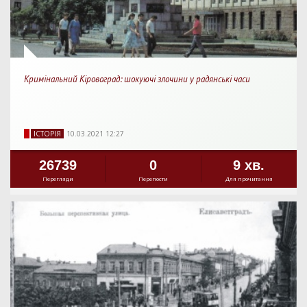
Кримінальний Кіровоград: шокуючі злочини у радянські часи
IСТОРIЯ
10.03.2021 12:27
26739
0
9 хв.
Перегляди
Перепости
Для прочитання