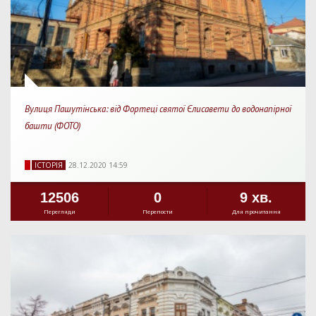
Вулиця Пашутінська: від Фортеці святої Єлисавети до водонапірної
башти (ФОТО)
IСТОРIЯ
28.12.2020 14:59
12506
0
9 хв.
Перегляди
Перепости
Для прочитання