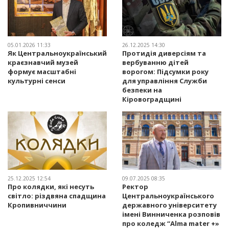
05.01.2026 11:33
26.12.2025 14:30
Як Центральноукраїнський
Протидія диверсіям та
краєзнавчий музей
вербуванню дітей
формує масштабні
ворогом: Підсумки року
культурні сенси
для управління Служби
безпеки на
Кіровоградщині
25.12.2025 12:54
09.07.2025 08:35
Про колядки, які несуть
Ректор
світло: різдвяна спадщина
Центральноукраїнського
Кропивниччини
державного університету
імені Винниченка розповів
про коледж “Alma mater +»