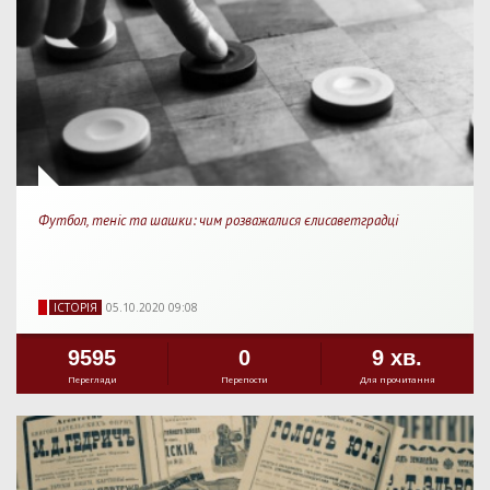
Футбол, теніс та шашки: чим розважалися єлисаветградці
IСТОРIЯ
05.10.2020 09:08
9595
0
9 хв.
Перегляди
Перепости
Для прочитання