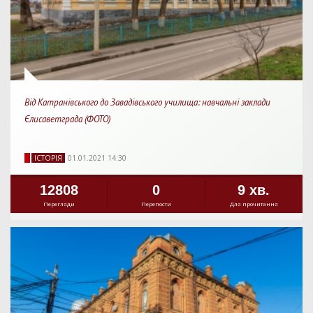
Від Катранівського до Завадівського училища: навчальні заклади
Єлисаветграда (ФОТО)
IСТОРIЯ
01.01.2021 14:30
12808
0
9 хв.
Перегляди
Перепости
Для прочитання