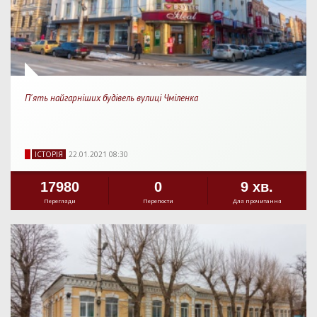
П'ять найгарніших будівель вулиці Чміленка
IСТОРIЯ
22.01.2021 08:30
17980
0
9 хв.
Перегляди
Перепости
Для прочитання