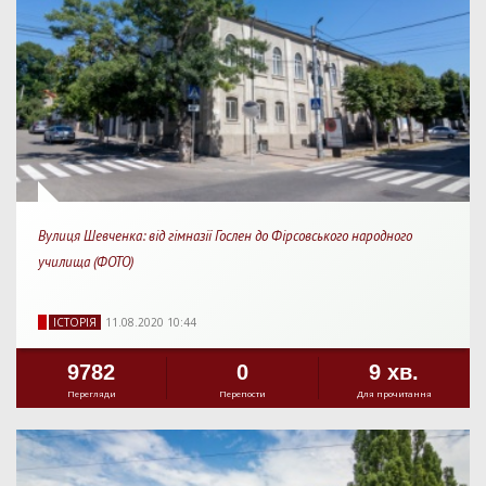
Вулиця Шевченка: від гімназії Гослен до Фірсовського народного
училища (ФОТО)
IСТОРIЯ
11.08.2020 10:44
9782
0
9 хв.
Перегляди
Перепости
Для прочитання