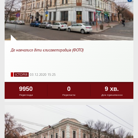
Де навчалися діти єлисаветградців (ФОТО)
IСТОРIЯ
03.12.2020 15:25
9950
0
9 хв.
Перегляди
Перепости
Для прочитання