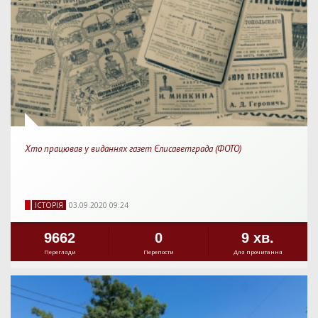
Хто працював у виданнях газет Єлисаветграда (ФОТО)
IСТОРIЯ
03.09.2020 09:24
9662
0
9 хв.
Перегляди
Перепости
Для прочитання