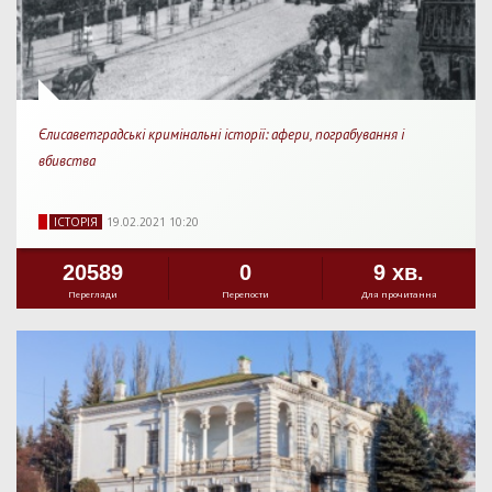
Єлисаветградські кримінальні історії: афери, пограбування і
вбивства
IСТОРIЯ
19.02.2021 10:20
20589
0
9 хв.
Перегляди
Перепости
Для прочитання